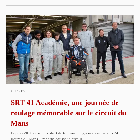
AUTRES
SRT 41 Académie, une journée de
roulage mémorable sur le circuit du
Mans
Depuis 2016 et son exploit de terminer la grande course des 24
Heures du Mans, Frédéric Sausset a créé la…