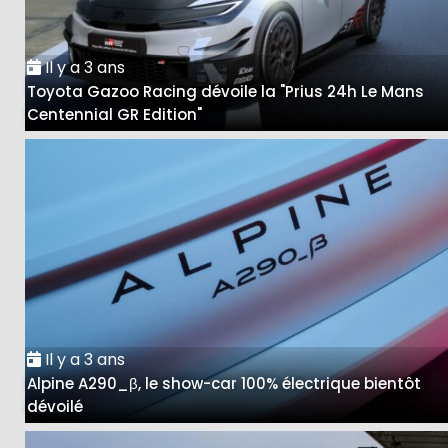
Il y a 3 ans
Toyota Gazoo Racing dévoile la "Prius 24h Le Mans
Centennial GR Edition"
Il y a 3 ans
Alpine A290_β, le show-car 100% électrique bientôt
dévoilé