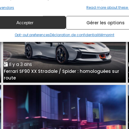
vendors
Read more about these
Gérer les options
Accepter
Opt-out preferences
Déclaration de confidentialité
Imprint
Il y a 3 ans
Ferrari SF90 XX Stradale / Spider : homologuées sur
e
route