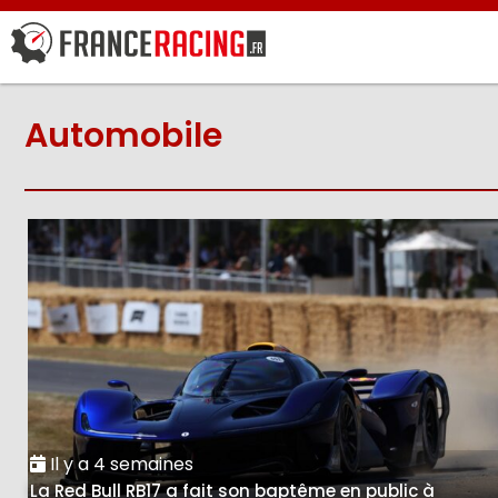
Automobile
Il y a 4 semaines
La Red Bull RB17 a fait son baptême en public à