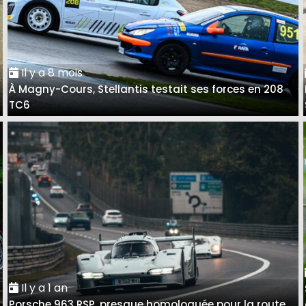
Il y a 8 mois
À Magny-Cours, Stellantis testait ses forces en 208
TC6
Il y a 1 an
Porsche 963 RSP, presque homologuée pour la route