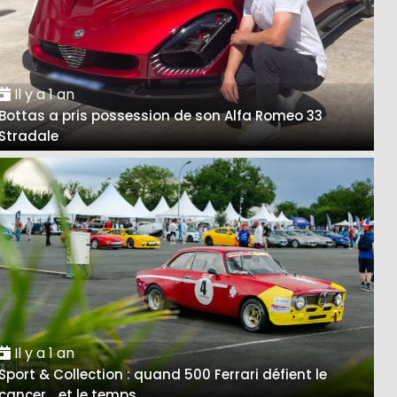
Il y a 1 an
Bottas a pris possession de son Alfa Romeo 33
Stradale
Il y a 1 an
Sport & Collection : quand 500 Ferrari défient le
cancer… et le temps