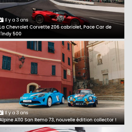
Il y a 3 ans
La Chevrolet Corvette Z06 cabriolet, Pace Car de
l'Indy 500
Il y a 3 ans
Alpine A110 San Remo 73, nouvelle édition collector !