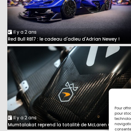
Il y a 2 ans
Red Bull RB17 : le cadeau d'adieu d'Adrian Newey !
Pour offr
pour stoc
Il y a 2 ans
technolo
navigatio
Mumtalakat reprend la totalité de McLaren Group
consentem