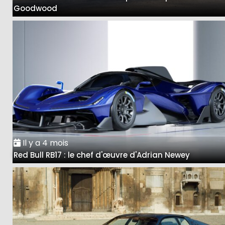
Goodwood
Il y a 4 mois
Red Bull RB17 : le chef d'œuvre d'Adrian Newey