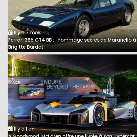
Il y a 7 mois
Ferrari 365 GT4 BB : l'hommage secret de Maranello à
Brigitte Bardot
Il y a 1 an
A Goodwood, McLaren offre une livrée à son Hypercar