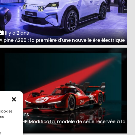
Il y a 2 ans
Alpine A290 : la première d'une nouvelle ère électrique
 cookies
Il y a 3 ans
ces
Ferrari 499P Modificata, modèle de série réservée à la
e
piste
s.