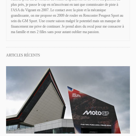
plus près, je passe le cap en m'inscrivant en tant que commissaire de piste à
l'ASA du Vigeant en 2007. Le contact avec la piste et la mécanique
grandissante, on me propose en 2009 de rouler en Rencontre Peugeot Sport au
sein du GM Sport. Une courte saison malgré le potentiel mais un manque de
financement me prive de continuer. Je prend alors du recul pour me consacrer à
ma famille et mes 2 filles sans pour autant oublier ma passion.
ARTICLES RÉCENTS