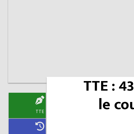
TTE : 4
le co
TTE