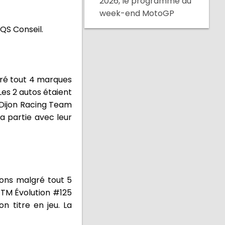
2026, le programme du
week-end MotoGP
QS Conseil.
gré tout 4 marques
Les 2 autos étaient
. Dijon Racing Team
a partie avec leur
rons malgré tout 5
 TM Évolution #125
n titre en jeu. La