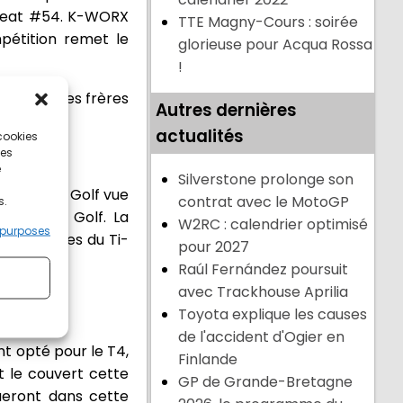
a Seat #54. K-WORX
TTE Magny-Cours : soirée
pétition remet le
glorieuse pour Acqua Rossa
!
 passé, les frères
Autres dernières
actualités
 cookies
ces
e
Silverstone prolonge son
t avec sa Golf vue
contrat avec le MotoGP
s.
arge deux Golf. La
W2RC : calendrier optimisé
 purposes
 aux hommes du Ti-
pour 2027
Raúl Fernández poursuit
avec Trackhouse Aprilia
Toyota explique les causes
de l'accident d'Ogier en
t opté pour le T4,
Finlande
t le couvert cette
GP de Grande-Bretagne
ueront dans cette