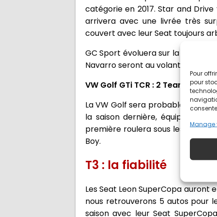
catégorie en 2017. Star and Driv
arrivera avec une livrée très s
couvert avec leur Seat toujours a
GC Sport évoluera sur la Seat cou
Navarro seront au volant de la S
Pour offr
pour stoc
VW Golf GTi TCR : 2 Teams, 3 voi
technolo
navigatio
La VW Golf sera probablement la 
consentem
la saison dernière, équipée de s
Manage 
première roulera sous les couleu
Boy.
T3 : la fiabilité
Les Seat Leon SuperCopa auront en
nous retrouverons 5 autos pour l
saison avec leur Seat SuperCopa