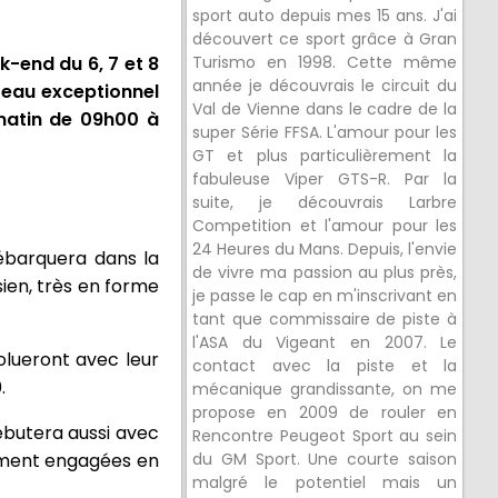
sport auto depuis mes 15 ans. J'ai
découvert ce sport grâce à Gran
k-end du 6, 7 et 8
Turismo en 1998. Cette même
année je découvrais le circuit du
ateau exceptionnel
Val de Vienne dans le cadre de la
matin de 09h00 à
super Série FFSA. L'amour pour les
GT et plus particulièrement la
fabuleuse Viper GTS-R. Par la
suite, je découvrais Larbre
Competition et l'amour pour les
24 Heures du Mans. Depuis, l'envie
ébarquera dans la
de vivre ma passion au plus près,
ien, très en forme
je passe le cap en m'inscrivant en
tant que commissaire de piste à
l'ASA du Vigeant en 2007. Le
lueront avec leur
contact avec la piste et la
.
mécanique grandissante, on me
propose en 2009 de rouler en
ébutera aussi avec
Rencontre Peugeot Sport au sein
ement engagées en
du GM Sport. Une courte saison
malgré le potentiel mais un