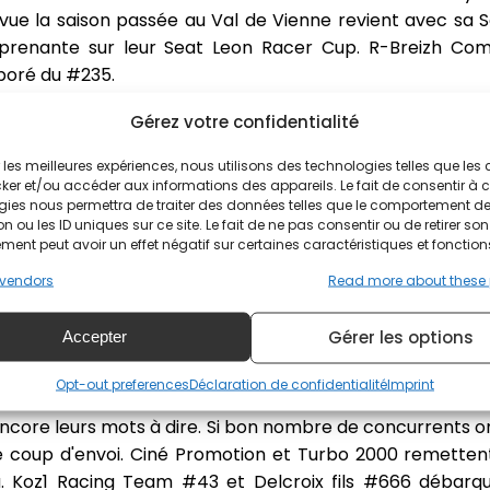
e vue la saison passée au Val de Vienne revient avec s
urprenante sur leur Seat Leon Racer Cup. R-Breizh Com
rboré du #235.
vée par Chazel Technologie Course. Très performants l'an
Gérez votre confidentialité
eat du MN Développement.
ir les meilleures expériences, nous utilisons des technologies telles que les
ker et/ou accéder aux informations des appareils. Le fait de consentir à 
tures
gies nous permettra de traiter des données telles que le comportement d
n ou les ID uniques sur ce site. Le fait de ne pas consentir ou de retirer son
sensation de cette catégorie. MN Développement revien
ent peut avoir un effet négatif sur certaines caractéristiques et fonction
on kit évolution 2018. R-Breizh Compétition aura en ch
vendors
Read more about these
rs du Chotard Team tandis que la seconde sera confiée
Gérer les options
Accepter
Opt-out preferences
Déclaration de confidentialité
Imprint
core leurs mots à dire. Si bon nombre de concurrents on
e coup d'envoi. Ciné Promotion et Turbo 2000 remetten
. Koz1 Racing Team #43 et Delcroix fils #666 débarq