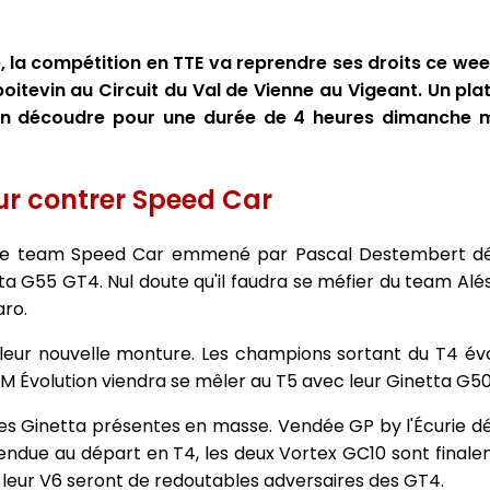
, la compétition en TTE va reprendre ses droits ce wee
 poitevin au Circuit du Val de Vienne au Vigeant. Un pl
en découdre pour une durée de 4 heures dimanche 
pour contrer Speed Car
7, le team Speed Car emmené par Pascal Destembert d
a G55 GT4. Nul doute qu'il faudra se méfier du team Alés
aro.
eur nouvelle monture. Les champions sortant du T4 évo
 Évolution viendra se mêler au T5 avec leur Ginetta G50
es Ginetta présentes en masse. Vendée GP by l'Écurie d
ndue au départ en T4, les deux Vortex GC10 sont final
 leur V6 seront de redoutables adversaires des GT4.