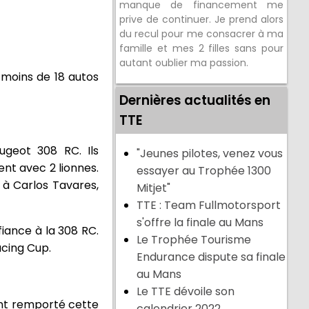
manque de financement me
prive de continuer. Je prend alors
du recul pour me consacrer à ma
famille et mes 2 filles sans pour
autant oublier ma passion.
 moins de 18 autos
Dernières actualités en
TTE
geot 308 RC. Ils
"Jeunes pilotes, venez vous
nt avec 2 lionnes.
essayer au Trophée 1300
 à Carlos Tavares,
Mitjet"
TTE : Team Fullmotorsport
s'offre la finale au Mans
iance à la 308 RC.
Le Trophée Tourisme
cing Cup.
Endurance dispute sa finale
au Mans
Le TTE dévoile son
ant remporté cette
calendrier 2022