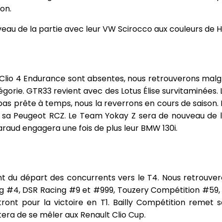
on.
eau de la partie avec leur VW Scirocco aux couleurs de H
lt Clio 4 Endurance sont absentes, nous retrouverons mal
égorie. GTR33 revient avec des Lotus Élise survitaminées. 
t pas prête à temps, nous la reverrons en cours de saison
 sa Peugeot RCZ. Le Team Yokay Z sera de nouveau de l
maraud engagera une fois de plus leur BMW 130i.
t du départ des concurrents vers le T4. Nous retrouve
ing #4, DSR Racing #9 et #999, Touzery Compétition #59,
nt pour la victoire en T1. Bailly Compétition remet so
era de se mêler aux Renault Clio Cup.