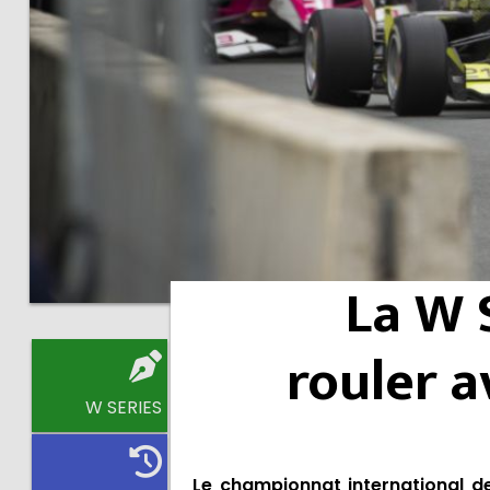
La W 
rouler 
W SERIES
Le championnat international de