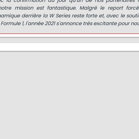
 la confirmation du jour qu'un de nos partenaires 
notre mission est fantastique. Malgré le report forc
amique derrière la W Series reste forte et, avec le sout
 Formule 1, l'année 2021 s'annonce très excitante pour nou