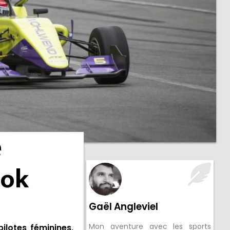
e
ook
Gaël Angleviel
Mon aventure avec les sports
ilotes féminines,