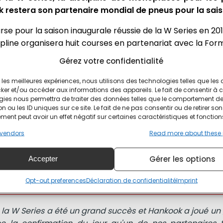
 restera son partenaire mondial de pneus pour la sais
se pour la saison inaugurale réussie de la W Series en 201
line organisera huit courses en partenariat avec la Formu
juin.
Gérez votre confidentialité
avec Hankook
ir les meilleures expériences, nous utilisons des technologies telles que les
ker et/ou accéder aux informations des appareils. Le fait de consentir à 
gies nous permettra de traiter des données telles que le comportement d
ise dans le sport automobile en tant que partenaire de
n ou les ID uniques sur ce site. Le fait de ne pas consentir ou de retirer son
 fournira au championnat une assistance complète. Les 
ent peut avoir un effet négatif sur certaines caractéristiques et fonction
ées des pneus slick Ventus Race F200 sur sol sec et des 
vendors
Read more about these
des. En outre, les ingénieurs et les mécaniciens de Han
 aidant les pilotes à tirer davantage de performances des 
Gérer les options
Accepter
ice générale, W Series)
Opt-out preferences
Déclaration de confidentialité
Imprint
 la W Series a été un grand succès et Hankook a joué un