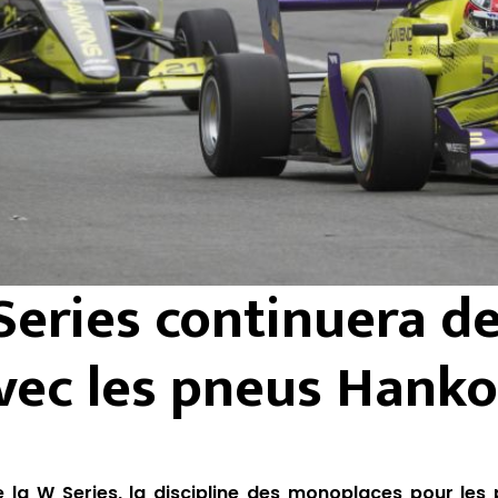
Series continuera d
avec les pneus Hank
 la W Series, la discipline des monoplaces pour les p