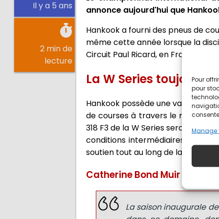
Il y a 5 ans
annonce aujourd'hui que Hankook
Hankook a fourni des pneus de cour
même cette année lorsque la discip
2 min de
Circuit Paul Ricard, en France, le 26 
lecture
La W Series toujours 
Pour offr
pour stoc
technolo
Hankook possède une vaste expert
navigatio
de courses à travers le monde et
consentem
318 F3 de la W Series seront équip
Manage 
conditions intermédiaires ou humi
soutien tout au long de la saison,
Catherine Bond Muir (Directr
La saison inaugurale de