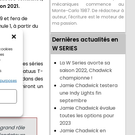
mécaniques commence au
on 2021.
Monte-Carlo 1987. De rédacteur à
auteur, l'écriture est le moteur de
9 et fera de
ma passion.
le 1, à partir du
Dernières actualités en
W SERIES
 cookies
ces
e
La W Series avorte sa
 nombreuses séries
saison 2022, Chadwick
voitures Tatuus T-
s.
championne !
pneus Z217 dans des
 purposes
Jamie Chadwick testera
kook fourniront un
une Indy Lights fin
pneus.
septembre
Jamie Chadwick évalue
toutes les options pour
2023
 grand rôle
Jamie Chadwick en