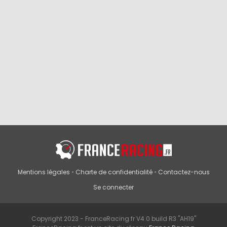
Mentions légales
•
Charte de confidentialité
•
Contactez-nous
Se connecter
Copyright 2023 - FranceRacing.fr V4.0 build R3 "AH19"