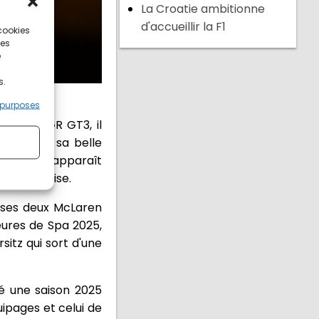
La Croatie ambitionne
d'accueillir la F1
 cookies
ces
e
s.
 purposes
oilé sa GR GT3, il
liser sur sa belle
 son nom n'apparaît
uipe tarnaise.
 ses deux McLaren
eures de Spa 2025,
itz qui sort d'une
ré une saison 2025
quipages et celui de