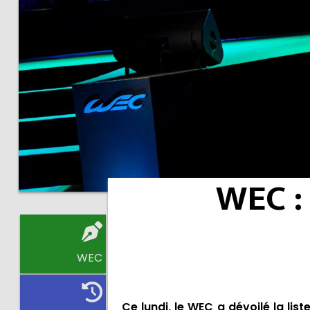
WEC :
WEC
Ce lundi, le WEC a dévoilé la list