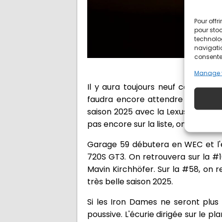
Pour offr
pour stoc
technolo
navigatio
consentem
Manage 
Il y aura toujours neuf construct
faudra encore attendre pour la v
saison 2025 avec la Lexus, et le f
pas encore sur la liste, on devrait 
Garage 59 débutera en WEC et l'é
720S GT3. On retrouvera sur la #
Mavin Kirchhöfer. Sur la #58, on 
très belle saison 2025.
Si les Iron Dames ne seront plus 
poussive. L'écurie dirigée sur le pl