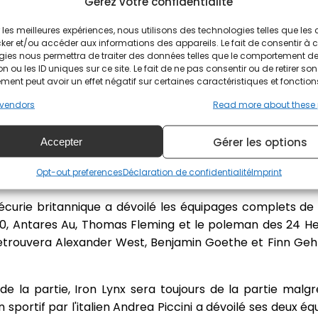
Gérez votre confidentialité
ir les meilleures expériences, nous utilisons des technologies telles que les
ker et/ou accéder aux informations des appareils. Le fait de consentir à 
gies nous permettra de traiter des données telles que le comportement d
n ou les ID uniques sur ce site. Le fait de ne pas consentir ou de retirer son
ent peut avoir un effet négatif sur certaines caractéristiques et fonction
@DPPI/WEC
vendors
Read more about these
eurs sur la grille en LMGT3 ! Si Toyota a récemment dév
Gérer les options
oir en WEC... Akkodis-ASP Team tentera donc de capita
Accepter
rançais Esteban Masson fera son retour sur la voiture. Si
Opt-out preferences
Déclaration de confidentialité
Imprint
retrouver Hadrien David sur l'une des deux voitures de l'éq
curie britannique a dévoilé les équipages complets de
10, Antares Au, Thomas Fleming et le poleman des 24 H
retrouvera Alexander West, Benjamin Goethe et Finn Gehrs
de la partie, Iron Lynx sera toujours de la partie malg
an sportif par l'italien Andrea Piccini a dévoilé ses deux é