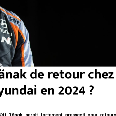
änak de retour chez
yundai en 2024 ?
t Tänak, serait fortement pressenti pour retour