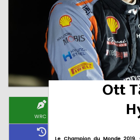
Ott T
H
WRC
Le Champion du Monde 2019, Ot