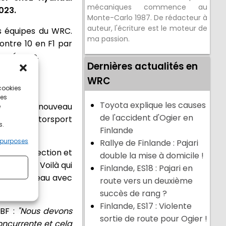
mécaniques commence au
023.
Monte-Carlo 1987. De rédacteur à
auteur, l'écriture est le moteur de
les équipes du WRC.
ma passion.
ontre 10 en F1 par
e coréenne.
Dernières actualités en
WRC
 cookies
ces
Toyota explique les causes
our être à nouveau
e
de l'accident d'Ogier en
 Hyundai Motorsport
s.
Finlande
 purposes
Rallye de Finlande : Pajari
té une direction et
double la mise à domicile !
chnique. Voilà qui
Finlande, ES18 : Pajari en
ier à nouveau avec
route vers un deuxième
succès de rang ?
Finlande, ES17 : Violente
TBF :
"Nous devons
sortie de route pour Ogier !
oncurrente et cela