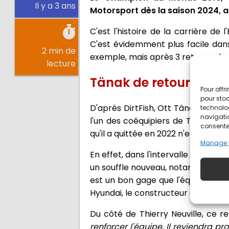
Il y a 3 ans
Motorsport dès la saison 2024, a
C'est l'histoire de la carrière de
C'est évidemment plus facile dan
2 min de
exemple, mais après 3 retours chez 
lecture
Tänak de retour chez 
Pour offr
pour stoc
D'après DirtFish, Ott Tânak aurai
technolo
navigatio
l'un des coéquipiers de Thierry Ne
consentem
qu'il a quittée en 2022 n'est plus 
Manage 
En effet, dans l'intervalle Cyril 
un souffle nouveau, notamment en
est un bon gage que l'équipe puiss
Hyundai, le constructeur attend en
Du côté de Thierry Neuville, ce r
renforcer l'équipe. Il reviendra 