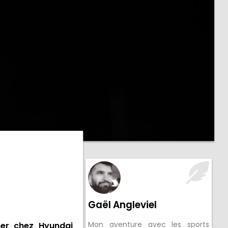
Gaël Angleviel
Mon aventure avec les sports
ner chez Hyundai