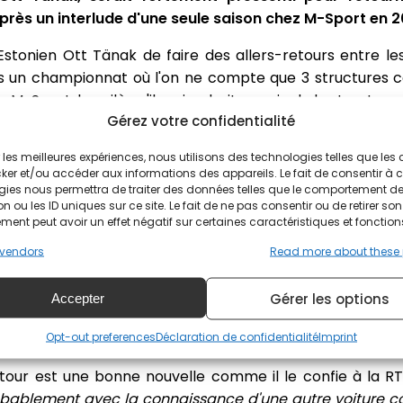
près un interlude d'une seule saison chez M-Sport en 2
 l'Estonien Ott Tänak de faire des allers-retours entre 
s un championnat où l'on ne compte que 3 structures c
M-Sport, le voilà qu'il reviendrait au sein de la structur
Gérez votre confidentialité
Hyundai en 2024 ?
ir les meilleures expériences, nous utilisons des technologies telles que les
ker et/ou accéder aux informations des appareils. Le fait de consentir à 
t déjà accepté son retour dans la formation d'Alzeneau p
gies nous permettra de traiter des données telles que le comportement d
n ou les ID uniques sur ce site. Le fait de ne pas consentir ou de retirer son
uville, dès la saison prochaine. Il faut dire que l'équipe
ent peut avoir un effet négatif sur certaines caractéristiques et fonction
la même depuis.
vendors
Read more about these
Abiteboul a été nommé Team Principal et ce dernier a appor
 recrutant François-Xavier Demaison comme directeur te
Gérer les options
Accepter
e progresser, ce qui aurait convaincu Ott Tänak de s'all
Opt-out preferences
Déclaration de confidentialité
Imprint
core de pouvoir décrocher le titre mondial des pilotes.
etour est une bonne nouvelle comme il le confie à la R
probablement avec la connaissance d'une autre voiture c