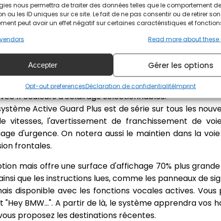
gies nous permettra de traiter des données telles que le comportement d
nt choisir avec deux teintes non métalliques et une d
n ou les ID uniques sur ce site. Le fait de ne pas consentir ou de retirer son
ée sur ses 4 roues, elle accentue son apparence agress
ent peut avoir un effet négatif sur certaines caractéristiques et fonction
vendors
Read more about these
er plan
Gérer les options
Accepter
ntérieur de l'habitacle avec une armada une technologie 
Opt-out preferences
Déclaration de confidentialité
Imprint
avec 11 couleurs d'éclairage sélectionnables.
e système Active Guard Plus est de série sur tous les nou
 de vitesses, l'avertissement de franchissement de voie,
inage d'urgence. On notera aussi le maintien dans la voie 
ion frontales.
ption mais offre une surface d'affichage 70% plus grande
nsi que les instructions lues, comme les panneaux de sign
is disponible avec les fonctions vocales actives. Vous 
 "Hey BMW...". A partir de là, le système apprendra vos 
 vous proposez les destinations récentes.