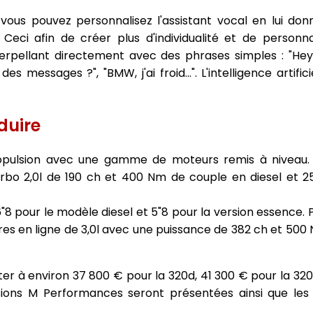
e vous pouvez personnalisez l'assistant vocal en lui d
. Ceci afin de créer plus d'individualité et de personn
nterpellant directement avec des phrases simples : "He
des messages ?", "BMW, j'ai froid...". L'intelligence artific
duire
ropulsion avec une gamme de moteurs remis à niveau.
urbo 2,0l de 190 ch et 400 Nm de couple en diesel et 
"8 pour le modèle diesel et 5"8 pour la version essence. P
dres en ligne de 3,0l avec une puissance de 382 ch et 500
er à environ 37 800 € pour la 320d, 41 300 € pour la 320
rsions M Performances seront présentées ainsi que les