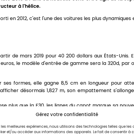
cteur à l'hélice.
rti en 2012, c'est l'une des voitures les plus dynamiques
partir de mars 2019 pour 40 200 dollars aux États-Unis. 
euros, le modèle d'entrée de gamme sera la 320d, par op
ses formes, elle gagne 8,5 cm en longueur pour atte
 afficher désormais 1,827 m, son empattement s'allonge 
se plus que la F30, les lignes du capot marque sa nouvel
a Série 8 ou encore repris sur la nouvelle Z4. Les pass
Gérez votre confidentialité
erline encore plus dynamique. Les feux arrières inspirés
ir les meilleures expériences, nous utilisons des technologies telles que les
bien intégrée.
ker et/ou accéder aux informations des appareils. Le fait de consentir à 