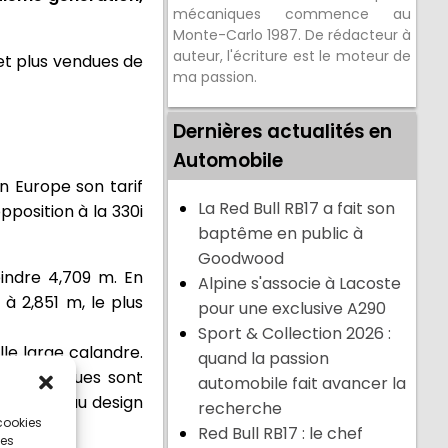
mécaniques commence au
Monte-Carlo 1987. De rédacteur à
auteur, l'écriture est le moteur de
 et plus vendues de
ma passion.
Dernières actualités en
Automobile
En Europe son tarif
La Red Bull RB17 a fait son
position à la 330i
baptême en public à
Goodwood
indre 4,709 m. En
Alpine s'associe à Lacoste
à 2,851 m, le plus
pour une exclusive A290
Sport & Collection 2026 :
le large calandre.
quand la passion
ages de roues sont
automobile fait avancer la
 du nouveau design
recherche
 cookies
Red Bull RB17 : le chef
ces