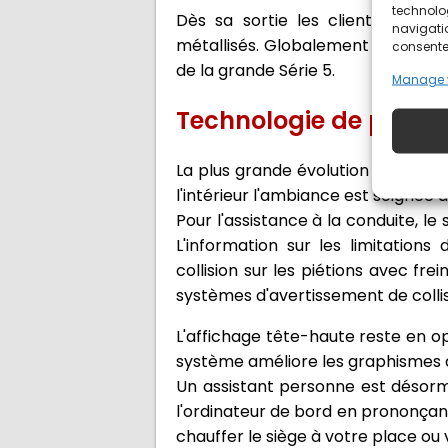
technolo
Dès sa sortie les clients pourro
navigatio
métallisés. Globalement bien pos
consentem
de la grande Série 5.
Manage 
Technologie de premi
La plus grande évolution est à l'i
l'intérieur l'ambiance est soignée 
Pour l'assistance à la conduite, l
L'information sur les limitations
collision sur les piétions avec fre
systèmes d'avertissement de collis
L'affichage tête-haute reste en o
système améliore les graphismes ai
Un assistant personne est désorma
l'ordinateur de bord en prononçant
chauffer le siège à votre place ou