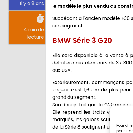
Il y a 8 ans
le modèle le plus vendu du constru
Succédant à l'ancien modèle F30 so
son segment.
4 min de
lecture
BMW Série 3 G20
Elle sera disponible à la vente à 
débutera aux alentours de 37 800 
aux USA.
Extérieurement, commençons par 
largeur c'est 1,6 cm de plus pour
grand du segment.
Son design fait que la G20 en impo
Elle reprend les traits vus par l
marqués, les galbes sculptent la b
Pour offr
de la Série 8 soulignent une malle 
pour stoc