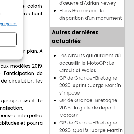
d'œuvre d'Adrian Newey
e
izaine de coloris
Hans Herrmann : la
ive se rapprochant
s.
disparition d'un monument
 purposes
Autres dernières
actualités
de premier plan. A
Les circuits qui auraient dû
accueillir le MotoGP : Le
veaux modèles 2019.
Circuit of Wales
 l'anticipation de
GP de Grande-Bretagne
de circulation, les
2026, Sprint : Jorge Martín
s'impose
GP de Grande-Bretagne
 qu'auparavant. Le
2026 : la grille de départ
alisation.
MotoGP
pouvez interpellez
GP de Grande-Bretagne
habitudes et pourra
2026, Qualifs : Jorge Martín