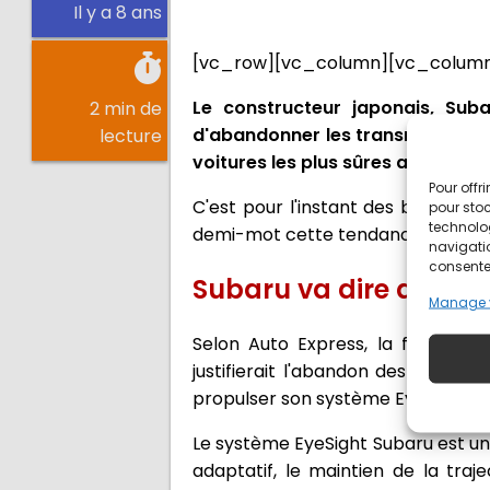
Il y a 8 ans
[vc_row][vc_column][vc_column
Le constructeur japonais, Sub
2 min de
d'abandonner les transmissions m
lecture
voitures les plus sûres au monde
Pour offr
C'est pour l'instant des bruits d
pour stoc
technolo
demi-mot cette tendance.
navigatio
consentem
Subaru va dire au-rev
Manage 
Selon Auto Express, la firme nip
justifierait l'abandon des boites
propulser son système EyeSight su
Le système EyeSight Subaru est un 
adaptatif, le maintien de la traj