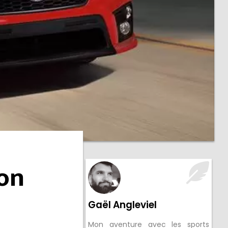
ion
Gaël Angleviel
Mon aventure avec les sports