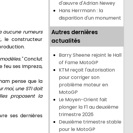
d'œuvre d'Adrian Newey
Hans Herrmann : la
disparition d'un monument
Autres dernières
y a aucune rumeurs
 le constructeur
actualités
production.
Barry Sheene rejoint le Hall
 modèles."
Conclut
of Fame MotoGP
e feu ses Impreza,
KTM reçoit l'autorisation
pour corriger son
raham pense que la
problème moteur en
r moi, une STI doit
MotoGP
les proposent la
Le Moyen-Orient fait
plonger la F1 au deuxième
trimestre 2026
vre ses dernières
Deuxième trimestre stable
pour le MotoGP