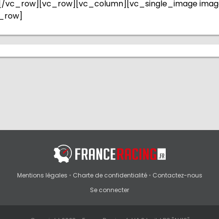
[/vc_row][vc_row][vc_column][vc_single_image imag
c_row]
Mentions légales
•
Charte de confidentialité
•
Contactez-nous
Se connecter