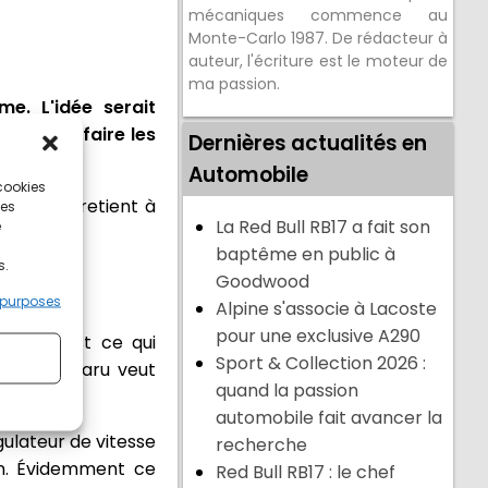
mécaniques commence au
Monte-Carlo 1987. De rédacteur à
auteur, l'écriture est le moteur de
ma passion.
e. L'idée serait
é est de faire les
Dernières actualités en
Automobile
 cookies
e-Uni entretient à
ces
La Red Bull RB17 a fait son
e
baptême en public à
s.
Goodwood
 purposes
Alpine s'associe à Lacoste
pour une exclusive A290
les. C'est ce qui
Sport & Collection 2026 :
duite. Subaru veut
quand la passion
automobile fait avancer la
gulateur de vitesse
recherche
ion. Évidemment ce
Red Bull RB17 : le chef