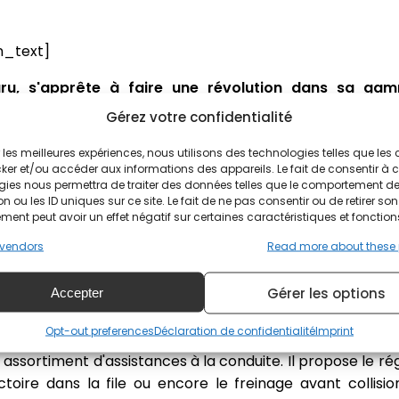
_text]
aru, s'apprête à faire une révolution dans sa gamm
anuelles pour se concentrer sur la sécurité. La volont
Gérez votre confidentialité
.
ir les meilleures expériences, nous utilisons des technologies telles que les
e couloir, mais le Directeur Général de Subaru au Royaum
ker et/ou accéder aux informations des appareils. Le fait de consentir à 
gies nous permettra de traiter des données telles que le comportement d
n ou les ID uniques sur ce site. Le fait de ne pas consentir ou de retirer son
ent peut avoir un effet négatif sur certaines caractéristiques et fonction
oir à la transmission manuelle
vendors
Read more about these
pone veut se concentrer sur la sécurité de leurs modè
Gérer les options
Accepter
 manuelles non compatibles avec les assistances de con
r ses prochains modèles.
Opt-out preferences
Déclaration de confidentialité
Imprint
assortiment d'assistances à la conduite. Il propose le ré
ectoire dans la file ou encore le freinage avant collis