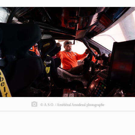
© A.S.O. / Amédézal Amedezal photographe