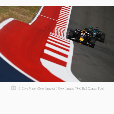
© Clive Mason/Getty Images) // Getty Images / Red Bull Content Pool