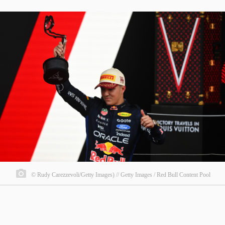
© Rudy Carezzevoli/Getty Images) // Getty Images / Red Bull Content Pool