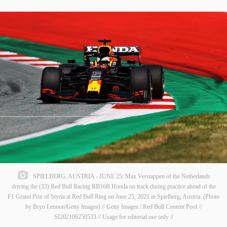
SPIELBERG, AUSTRIA - JUNE 25: Max Verstappen of the Netherlands
driving the (33) Red Bull Racing RB16B Honda on track during practice ahead of the
F1 Grand Prix of Styria at Red Bull Ring on June 25, 2021 in Spielberg, Austria. (Photo
by Bryn Lennon/Getty Images) // Getty Images / Red Bull Content Pool //
SI202106250533 // Usage for editorial use only //