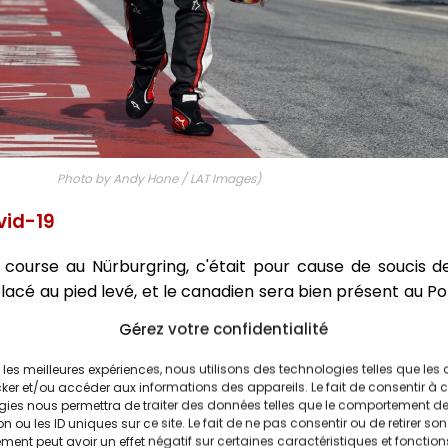
Photo by Andy Hone / LAT Images)
ovid-19
a course au Nürburgring, c'était pour cause de soucis 
lacé au pied levé, et le canadien sera bien présent au Por
Point a confirmé qu'après le Grand Prix de l'Eifel, il a é
Gérez votre confidentialité
 bien participer au Grand Prix ce week-end.
ir les meilleures expériences, nous utilisons des technologies telles que les
ker et/ou accéder aux informations des appareils. Le fait de consentir à 
gies nous permettra de traiter des données telles que le comportement d
n ou les ID uniques sur ce site. Le fait de ne pas consentir ou de retirer son
ent peut avoir un effet négatif sur certaines caractéristiques et fonction