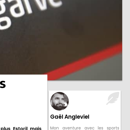
s
Gaël Angleviel
Mon aventure avec les sports
plus Estoril mais