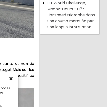
GT World Challenge,
Magny-Cours - C2 :
Lionspeed triomphe dans
une course marquée par
une longue interruption
de santé et non du
tugal. Mais sur les
té testé positif au
 cookies
ces
e
s.