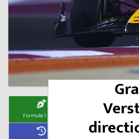
Gra
Vers
Formule 1
directi