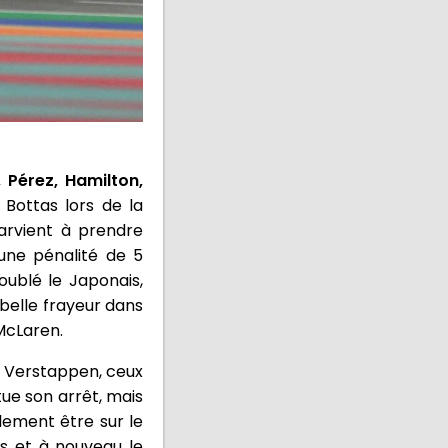
, Pérez, Hamilton,
 Bottas lors de la
arvient à prendre
'une pénalité de 5
ublé le Japonais,
 belle frayeur dans
 McLaren.
er Verstappen, ceux
ue son arrêt, mais
lement être sur le
es et à nouveau le