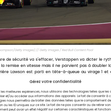
hompson/Getty Images) // Getty Images / Red Bull Content Pool
iture de sécurité va s'effacer, Verstappen va dicter le ry
la remise en vitesse mais il ne parvient pas à doubler la 
rrière Lawson est parti en tête-à-queue au virage 1 e
 En tête, Verstappen signe le meilleur tour dans la 6e b
Gérez votre confidentialité
 sur Norris, Piastri va pouvoir faire son retard sur la Mer
voir percuté Albon, il effectue son arrêt alors que son 
ir les meilleures expériences, nous utilisons des technologies telles que les
missaires ouvrent une enquête sur Lewis Hamilton qui aur
ker et/ou accéder aux informations des appareils. Le fait de consentir à 
gies nous permettra de traiter des données telles que le comportement d
envol).
n ou les ID uniques sur ce site. Le fait de ne pas consentir ou de retirer son
ent peut avoir un effet négatif sur certaines caractéristiques et fonction