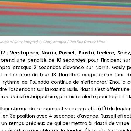
 Mason/Getty Images) // Getty Images / Red Bull Content Pool
12 :
Verstappen, Norris, Russell, Piastri, Leclerc, Sainz
 prend une pénalité de 10 secondes pour l'incident sur
mpte presque 2 secondes d'avance sur Norris, Gasly p
e 1 à l'entame du tour 13. Hamilton écope à son tour d
 rythme de Tsunoda continue de s'effondrer, Zhou a do
 l'ascendant sur la Racing Bulls. Piastri s'est offert une
 large dans l'échappatoire, première alerte pour le pilote
eilleur chrono de la course et se rapproche à 1"6 du lead
 en 3e position avec 4 secondes d'avance. Russell effect
 un temps précieux ce qui permettra à Piastri de virtuel
 un écart raisonnable sur le leader, 1"5 après 27 boucl