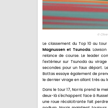
© Clive
Le classement du Top 10 au tour 
Magnussen et Tsunoda
. Lawson
relance de course. Le leader co
l'extérieur sur Tsunoda au virag
secondes pour un faux départ. Le
Bottas essaye également de prendre
le dernier virage en allant très au
Dans le tour 17, Norris prend le m
deux-là s'échappent face à Russell
une roue récalcitrante fait perdre
podium. Norris maintient toujours