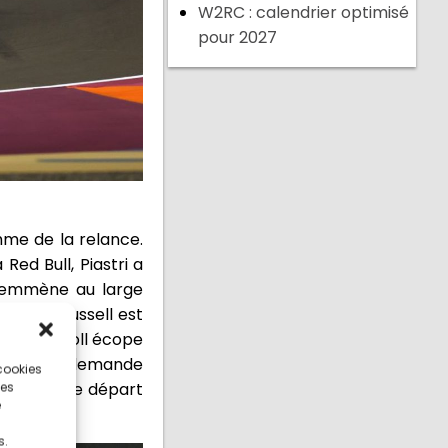
W2RC : calendrier optimisé
pour 2027
thme de la relance.
Red Bull, Piastri a
t emmène au large
oucle, Russell est
cedes. Stroll écope
équipe lui demande
 cookies
ait volé le départ
ces
e
s.