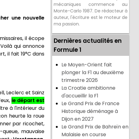
mécaniques commence au
Monte-Carlo 1987. De rédacteur à
her une nouvelle
auteur, l'écriture est le moteur de
ma passion.
issaires, il écope
Dernières actualités en
 Voilà qui annonce
Formule 1
t, il fait 19°C dans
Le Moyen-Orient fait
plonger la F1 au deuxième
trimestre 2026
La Croatie ambitionne
ll, Leclerc et Sainz
d'accueillir la F1
feux,
le départ est
Le Grand Prix de France
re à l'intérieur du
Historique déménage à
con heurte la roue
Dijon en 2027
onner par ricochet,
Le Grand Prix de Bahreïn en
-à-queue, mauvaise
Malaisie en course