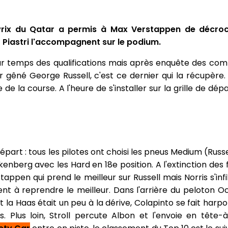
 Prix du Qatar a permis à Max Verstappen de décroc
r Piastri l'accompagnent sur le podium.
r temps des qualifications mais après enquête des comm
r gêné George Russell, c'est ce dernier qui la récupère.
 la course. A l'heure de s'installer sur la grille de dépar
départ : tous les pilotes ont choisi les pneus Medium (Russe
nberg avec les Hard en 18e position. A l'extinction des 
ppen qui prend le meilleur sur Russell mais Norris s'infilt
ent à reprendre le meilleur. Dans l'arrière du peloton O
la Haas était un peu à la dérive, Colapinto se fait harp
as. Plus loin, Stroll percute Albon et l'envoie en tête