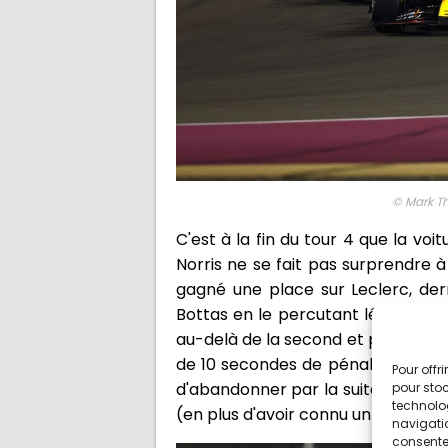
© Mark T
C'est à la fin du tour 4 que la vo
Norris ne se fait pas surprendre à 
gagné une place sur Leclerc, de
Bottas en le percutant légèrement.
au-delà de la second et perd le DRS
de 10 secondes de pénalité pour a
Pour offr
d'abandonner par la suite. Les com
pour stoc
technolo
(en plus d'avoir connu un mauvais 
navigatio
consentem