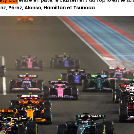
ety Car
entre en piste, le classement du Top 10 est le sui
Sainz, Pérez, Alonso, Hamilton et Tsunoda
.