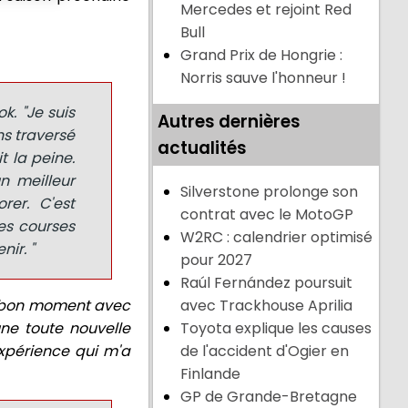
Mercedes et rejoint Red
Bull
Grand Prix de Hongrie :
Norris sauve l'honneur !
k. "Je suis
Autres dernières
ns traversé
actualités
t la peine.
n meilleur
Silverstone prolonge son
rer. C'est
contrat avec le MotoGP
es courses
W2RC : calendrier optimisé
nir. "
pour 2027
Raúl Fernández poursuit
n bon moment avec
avec Trackhouse Aprilia
ne toute nouvelle
Toyota explique les causes
xpérience qui m'a
de l'accident d'Ogier en
Finlande
GP de Grande-Bretagne