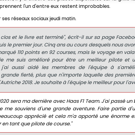
s prennent l'un d'entre eux restent improbables.
 ses réseaux sociaux jeudi matin.
clos et le livre est terminé", écrit-il sur sa page Faceboo
s le premier jour. Cinq ans au cours desquels nous avo
arqué 110 points en 92 courses, mais le voyage en valai
je me suis amélioré pour être un meilleur pilote et u
'ai aussi aidé les membres de l'équipe à s'amélio
rande fierté, plus que n'importe laquelle des premièr
Autriche 2018. Je souhaite à l'équipe le meilleur pour l'ave
 2020 sera ma dernière avec Haas F1 Team. J'ai passé u
e me souviens d'une grande aventure. Faire partie d'u
i beaucoup apprécié et cela m'a apporté une énorme e
en tant que pilote de course."