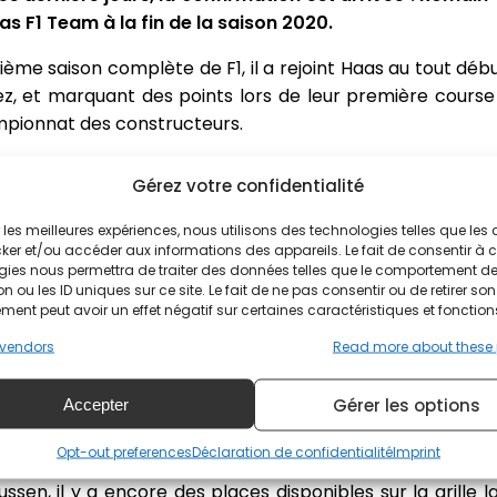
s F1 Team à la fin de la saison 2020.
me saison complète de F1, il a rejoint Haas au tout débu
ez, et marquant des points lors de leur première course 
ampionnat des constructeurs.
ébuts en F1 avec McLaren en 2014, a remplacé Gutierrez l
Gérez votre confidentialité
à un impressionnant cinquième au championnat des constr
ir les meilleures expériences, nous utilisons des technologies telles que les
n quittent Haas
ker et/ou accéder aux informations des appareils. Le fait de consentir à 
gies nous permettra de traiter des données telles que le comportement d
n ou les ID uniques sur ce site. Le fait de ne pas consentir ou de retirer son
iles depuis, avec une diminution de leur nombre de points
ent peut avoir un effet négatif sur certaines caractéristiques et fonction
int à leur compteur. Haas ayant signé le nouvel accord
vendors
Read more about these
s cinq prochaines années à partir de 2021, l'équipe amér
Gérer les options
Accepter
rente avec des nouveaux pilotes, on ne sait toujours pas
Opt-out preferences
Déclaration de confidentialité
Imprint
 pense qu'au moins un siège sera occupé par un pilote de
en, il y a encore des places disponibles sur la grille l