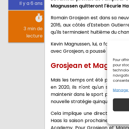
Il y a 6 ans
Magnussen quitteront l'écurie Haa
Romain Grosjean est dans sa neuviè
2016, aux côtés d'Esteban Gutierr
3 min de
qu'ils terminaient huitième du ch
lecture
Kevin Magnussen, lui, a fait ses d
avec Grosjean, a poussé l'équipe 
Pour offr
Grosjean et Magnusse
pour stoc
technolo
navigatio
Mais les temps ont été plus diffic
consentem
en 2020, ils n'ont qu'un seul po
Manage 
maintenir dans le sport pendant le
nouvelle stratégie quinquennale.
Cela implique une direction diffé
Haas la saison prochaine, mais on
Academy. Pour Grosjean et Magnuss