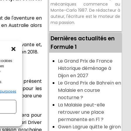
mécaniques commence au
Monte-Carlo 1987. De rédacteur à
auteur, l'écriture est le moteur de
t de l'aventure en
ma passion.
en Australie alors
Dernières actualités en
'année suivante et,
Formule 1
ucteurs en 2018.
Le Grand Prix de France
 cookies
ces
Historique déménage à
e
Dijon en 2027
 et jusqu'à présent
s.
Le Grand Prix de Bahreïn en
 Concorde pour les
Malaisie en course
 purposes
icaine prépare une
nocturne ?
La Malaisie peut-elle
retrouver une place
 qui pilotera pour
permanente en F1 ?
 la Ferrari Driver
Gwen Lagrue quitte le giron
a saison prochaine