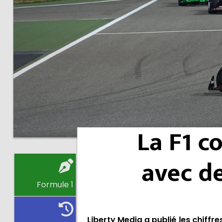
La F1 c
avec de
Formule 1
Liberty Media a publié les chiffr