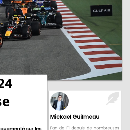
24
se
Mickael Guilmeau
Fan de F1 depuis de nombreuses
t augmenté sur les