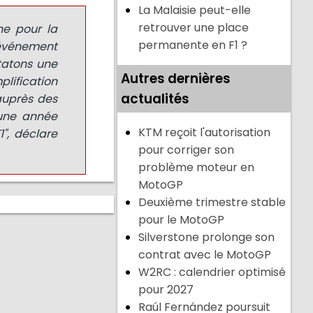
La Malaisie peut-elle
retrouver une place
ne pour la
permanente en F1 ?
 événement
statons une
Autres dernières
lification
actualités
auprès des
 une année
KTM reçoit l'autorisation
", déclare
pour corriger son
problème moteur en
MotoGP
Deuxième trimestre stable
pour le MotoGP
Silverstone prolonge son
contrat avec le MotoGP
W2RC : calendrier optimisé
pour 2027
Raúl Fernández poursuit