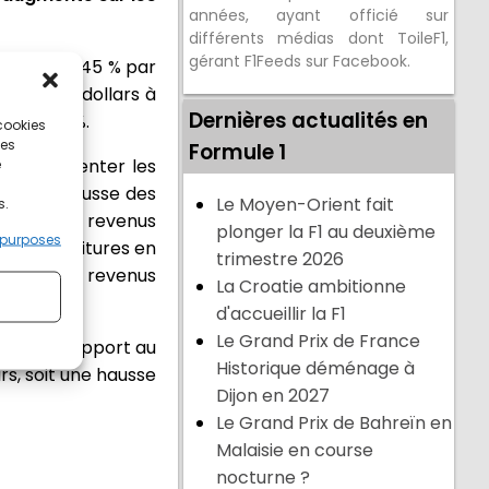
années, ayant officié sur
différents médias dont ToileF1,
gérant F1Feeds sur Facebook.
ugmenté de 45 % par
llions de dollars à
Dernières actualités en
menté 34 %.
 cookies
ces
Formule 1
et d'augmenter les
e
aire, la hausse des
Le Moyen-Orient fait
s.
 les autres revenus
plonger la F1 au deuxième
 purposes
uvelles voitures en
trimestre 2026
 hausse des revenus
La Croatie ambitionne
d'accueillir la F1
Le Grand Prix de France
46 % par rapport au
Historique déménage à
rs, soit une hausse
Dijon en 2027
Le Grand Prix de Bahreïn en
Malaisie en course
nocturne ?