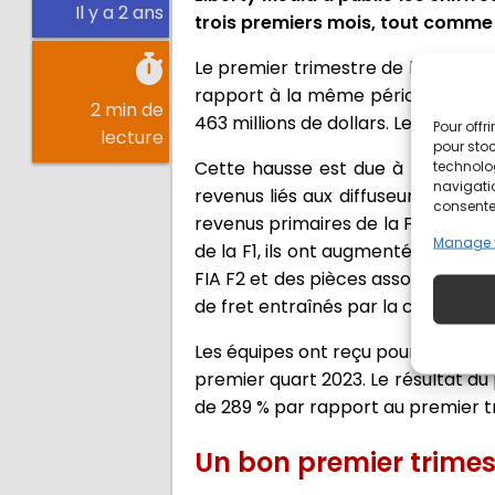
Il y a 2 ans
trois premiers mois, tout comme 
Le premier trimestre de la F1 a ét
rapport à la même période l'an pass
2 min de
463 millions de dollars. Les autr
Pour offr
lecture
pour stoc
Cette hausse est due à l'organisa
technolo
navigatio
revenus liés aux diffuseurs et au 
consentem
revenus primaires de la F1 est égal
Manage 
de la F1, ils ont augmenté au prem
FIA F2 et des pièces associées, ai
de fret entraînés par la course su
Les équipes ont reçu pour le premi
premier quart 2023. Le résultat du 
de 289 % par rapport au premier t
Un bon premier trimest