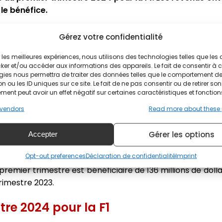
le bénéfice.
é excellent pour la discipline. Les revenus de la F1 ont a
Gérez votre confidentialité
é. Ainsi, le chiffre d'affaires de la F1 est passé de 314 mi
es revenus, qui comprennent notamment la FIA F2, ont aug
ir les meilleures expériences, nous utilisons des technologies telles que les
ker et/ou accéder aux informations des appareils. Le fait de consentir à 
tion d'une course supplémentaire, ce qui a eu pour eff
gies nous permettra de traiter des données telles que le comportement d
n ou les ID uniques sur ce site. Le fait de ne pas consentir ou de retirer son
sponsoring. Outre l'organisation d'une course supplément
ent peut avoir un effet négatif sur certaines caractéristiques et fonction
ement due à la hausse des frais pour accueillir la F1. Pour
vendors
Read more about these
ier trimestre, principalement en raison de la vente de no
nsi que de la hausse des revenus des hospitalités et de la
Gérer les options
Accepter
pplémentaire organisée au cours de la dernière période.
Opt-out preferences
Déclaration de confidentialité
Imprint
er quart 2024 la somme de 163 millions de dollars, soit +
premier trimestre est bénéficiaire de 136 millions de dolla
rimestre 2023.
re 2024 pour la F1