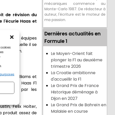
mécaniques commence au
Monte-Carlo 1987. De rédacteur à
t de révision du
auteur, l'écriture est le moteur de
ma passion.
e l'écurie Haas et
Dernières actualités en
 permet aux équipes
Formule 1
on à laquelle il se
 cookies
our Austin.
ces
Le Moyen-Orient fait
e
plonger la F1 au deuxième
trimestre 2026
s.
La Croatie ambitionne
 purposes
acing, Williams et
d'accueillir la F1
lainte de Haas F1
Le Grand Prix de France
 relevés par les
Historique déménage à
Dijon en 2027
Le Grand Prix de Bahreïn en
tin, Felix Holter,
Malaisie en course
a produit assez de