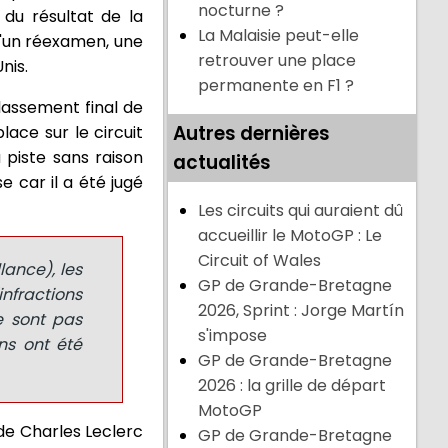
nocturne ?
du résultat de la
La Malaisie peut-elle
 d'un réexamen, une
retrouver une place
nis.
permanente en F1 ?
lassement final de
Autres dernières
lace sur le circuit
 piste sans raison
actualités
e car il a été jugé
Les circuits qui auraient dû
accueillir le MotoGP : Le
Circuit of Wales
lance), les
GP de Grande-Bretagne
nfractions
2026, Sprint : Jorge Martín
e sont pas
s'impose
ns ont été
GP de Grande-Bretagne
2026 : la grille de départ
MotoGP
 de Charles Leclerc
GP de Grande-Bretagne