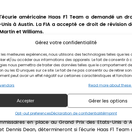
l'écurie américaine Haas F1 Team a demandé un droi
Unis à Austin. La FIA a accepté ce droit de révision d
artin et Williams.
Gérez votre confidentialité
de recours
, inscrit dans le code sportif international qui
n qu'il soit lancé dans les 14 jours suivant la compétiti
ir les meilleures expériences, nous utilisons des technologies telles que les
oujours ouverte au moment où l'écurie à fait sa demande p
ker et/ou accéder aux informations des appareils. Le fait de consentir à 
gies nous permettra de traiter des données telles que le comportement d
n ou les ID uniques sur ce site. Le fait de ne pas consentir ou de retirer son
 et Williams convoquées par la FIA
ent peut avoir un effet négatif sur certaines caractéristiques et fonction
vendors
Read more about these
 française) outre Haas, trois autres équipes, Red Bull R
ées par la FIA par vidéoconférence pour examiner la p
Gérer les options
Accepter
x excès de limites de piste qui n'auraient pas été
Opt-out preferences
Déclaration de confidentialité
Imprint
ommissaires en place au Grand Prix des États-Unis à Aus
t Dennis Dean, détermineront si l'écurie Haas F1 Team 