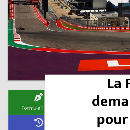
La 
deman
Formule 1
pour 