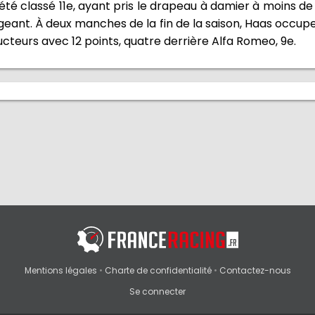
 été classé 11e, ayant pris le drapeau à damier à moins 
eant. À deux manches de la fin de la saison, Haas occupe
teurs avec 12 points, quatre derrière Alfa Romeo, 9e.
Mentions légales
•
Charte de confidentialité
•
Contactez-nous
Se connecter