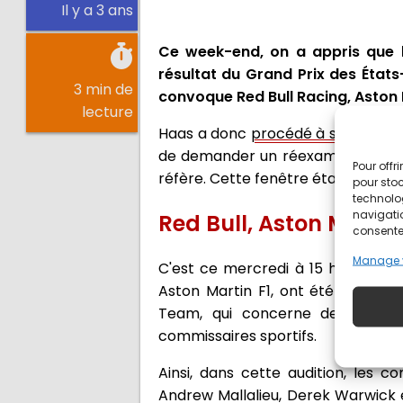
Il y a 3 ans
Ce week-end, on a appris que 
résultat du Grand Prix des États-
3 min de
convoque Red Bull Racing, Aston M
lecture
Haas a donc
procédé à son droit 
de demander un réexamen à conditio
Pour offr
réfère. Cette fenêtre était donc t
pour stoc
technolo
navigatio
Red Bull, Aston Martin
consentem
Manage 
C'est ce mercredi à 15 h 00 (heure
Aston Martin F1, ont été convoqu
Team, qui concerne de nombreu
commissaires sportifs.
Ainsi, dans cette audition, les c
Andrew Mallalieu, Derek Warwick e