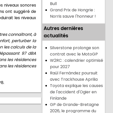
Bull
es niveaux sonores
Grand Prix de Hongrie :
ins ont suggéré de
Norris sauve l'honneur !
duirait les niveaux
Autres dernières
tres connaîtront, à
actualités
nfort, perturber la
n les calculs de la
Silverstone prolonge son
 dépassant 97 dBA
contrat avec le MotoGP
ans les résidences
W2RC : calendrier optimisé
ans les résidences
pour 2027
Raúl Fernández poursuit
avec Trackhouse Aprilia
V8.
Toyota explique les causes
de l'accident d'Ogier en
Finlande
GP de Grande-Bretagne
2026, le programme du