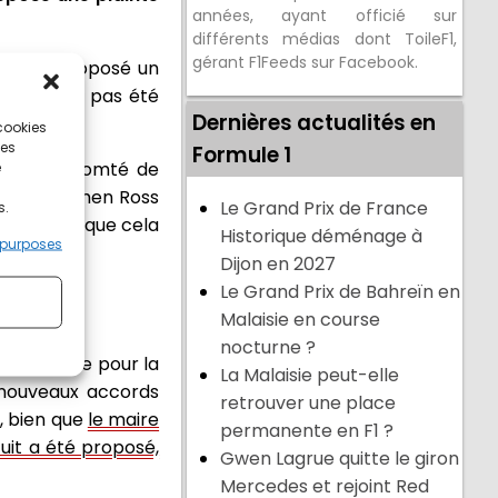
années, ayant officié sur
différents médias dont ToileF1,
gérant F1Feeds sur Facebook.
ordan a proposé un
lle-ci n'a pas été
Dernières actualités en
 cookies
ces
Formule 1
 dans le comté de
e
se de Stephen Ross
Le Grand Prix de France
s.
ils disent que cela
Historique déménage à
 purposes
Dijon en 2027
Le Grand Prix de Bahreïn en
Malaisie en course
nocturne ?
é confirmée pour la
La Malaisie peut-elle
 nouveaux accords
retrouver une place
, bien que
le maire
permanente en F1 ?
uit a été proposé,
Gwen Lagrue quitte le giron
Mercedes et rejoint Red