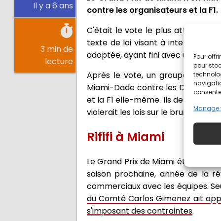
Il y a 6 ans
contre les organisateurs et la F1.
C'était le vote le plus attendu d
texte de loi visant à interdire le
3 min de
adoptée, ayant fini avec une égalit
Pour offr
lecture
pour stoc
Après le vote, un groupe de rési
technolo
navigatio
Miami-Dade contre les Dolphins, u
consentem
et la F1 elle-même. Ils demandent u
Manage 
violerait les lois sur le bruit des co
Rififi à Miami
Le Grand Prix de Miami était initi
saison prochaine, année de la r
commerciaux avec les équipes. Seu
du Comté Carlos Gimenez ait appo
s'imposant des contraintes
.