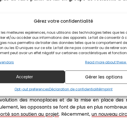
e la Côte-Est des Etats-Unis. La commissaire Barbara J
Gérez votre confidentialité
s compétitions automobiles dans le Hard Rock Stadium. Ce
é parfaite.
ir les meilleures expériences, nous utilisons des technologies telles que les
ker et/ou accéder aux informations des appareils. Le fait de consentir à 
dents locaux et d'associations ont déposé une plainte
gies nous permettra de traiter des données telles que le comportement d
n ou les ID uniques sur ce site. Le fait de ne pas consentir ou de retirer son
n certain nombre de sociétés d'organisation de la cour
ent peut avoir un effet négatif sur certaines caractéristiques et fonction
ne injonction sur la course de F1 qui s'y déroule parce qu'
vendors
Read more about these
mtés et des villes.
Gérer les options
Accepter
Opt-out preferences
Déclaration de confidentialité
Imprint
alement prévu pour 2019. Sa venue au calendrier 2021 a ét
évolution des monoplaces et de la mise en place des
lement, les opposants se font de plus en plus nombreux
rté son soutien au projet
. Récemment,
un nouveau circ