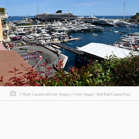
© Rudy Carezzevoli/Getty Images) // Getty Images / Red Bull Content Pool