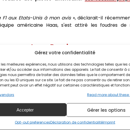
a F1 aux Etats-Unis à mon avis
», déclarait-il récemmen
'équipe américaine Haas, s'est attiré les foudres de
n passant par Rossi
Gérez votre confidentialité
 sujet est Graham Rahal. Le fils de Bobby Rahal, 6e du d
ir les meilleures expériences, nous utilisons des technologies telles que les
sont "
des conneries
''.
ker et/ou accéder aux informations des appareils. Le fait de consentir à 
gies nous permettra de traiter des données telles que le comportement d
n ou les ID uniques sur ce site. Le fait de ne pas consentir ou de retirer son
ent peut avoir un effet négatif sur certaines caractéristiques et fonction
 vous croyez vraiment ça, pourquoi ne pas appeler un de nous, pour nous d
vendors
Read more about these
Champion du Monde de F1, est plus concis dans ses propos
Gérer les options
Accepter
Opt-out preferences
Déclaration de confidentialité
Imprint
"
Faux et arrogant !
''