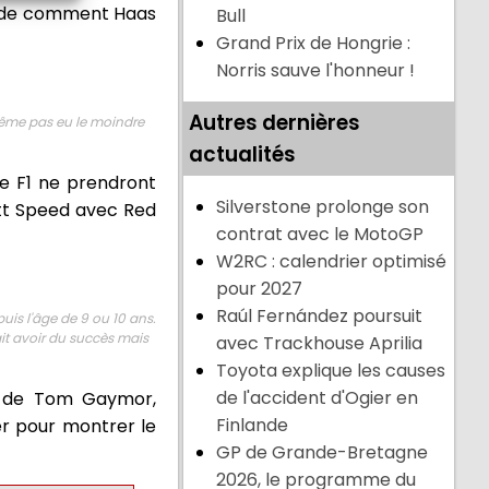
ande comment Haas
Bull
Grand Prix de Hongrie :
Norris sauve l'honneur !
Autres dernières
même pas eu le moindre
actualités
de F1 ne prendront
Silverstone prolonge son
ott Speed avec Red
contrat avec le MotoGP
W2RC : calendrier optimisé
pour 2027
Raúl Fernández poursuit
uis l'âge de 9 ou 10 ans.
it avoir du succès mais
avec Trackhouse Aprilia
Toyota explique les causes
de l'accident d'Ogier en
et de Tom Gaymor,
Finlande
er pour montrer le
GP de Grande-Bretagne
2026, le programme du