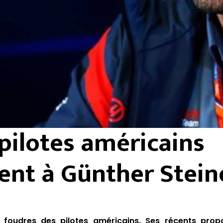
pilotes américains
ent à Günther Stein
es foudres des pilotes américains.
Ses récents prop