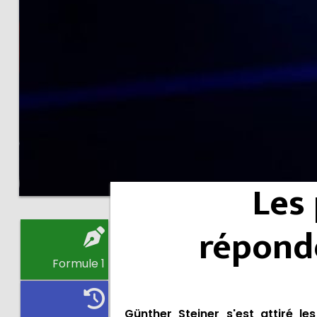
Les 
répond
Formule 1
Günther Steiner s'est attiré l