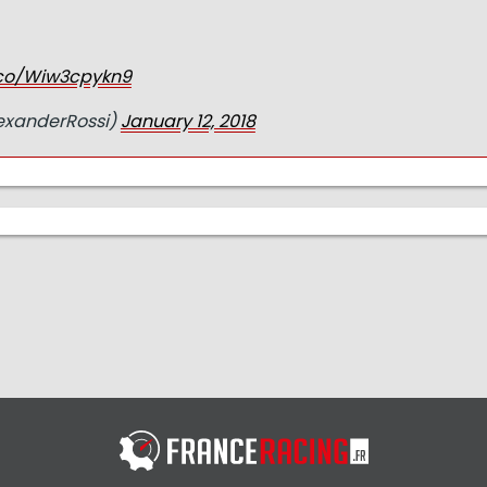
t.co/Wiw3cpykn9
exanderRossi)
January 12, 2018