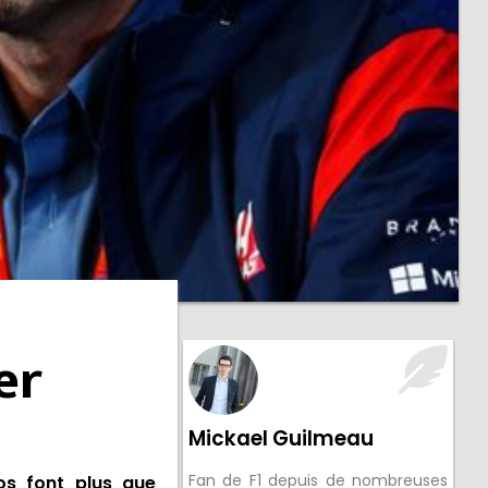
er
Mickael Guilmeau
Fan de F1 depuis de nombreuses
os
font plus que