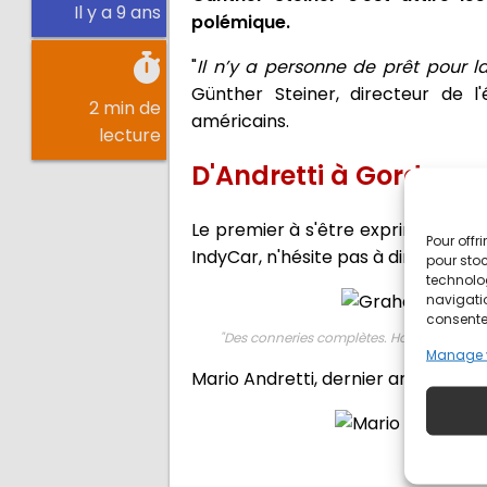
Il y a 9 ans
polémique.
"
Il n’y a personne de prêt pour l
Günther Steiner, directeur de l
2 min de
américains.
lecture
D'Andretti à Gordon e
Le premier à s'être exprimé sur le
Pour offr
IndyCar, n'hésite pas à dire que ce 
pour stoc
technolo
navigatio
consentem
"
Des conneries complètes. HaasF1Team, si
Manage 
Mario Andretti, dernier américain 