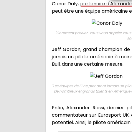
Conor Daly,
partenaire d'Alexande
peut être une équipe américaine en
"
Comment pouvez-vous vous appeler vous-mêm
so
Jeff Gordon, grand champion de N
jamais un pilote américain à moi
Bull, dans une certaine mesure.
"
Les équipes de F1 ne prendront jamais un pilo
De nombreux et grands talents en Amérique à
Enfin, Alexander Rossi, dernier 
commentateur sur Eurosport UK, ou
potentiel. Ainsi, le pilote américain 