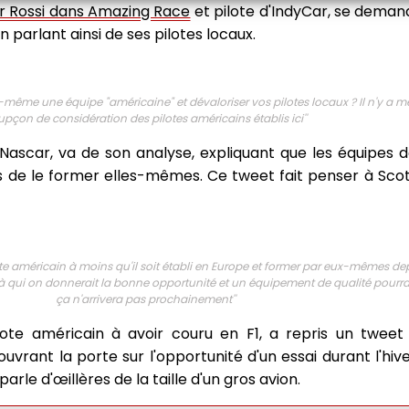
r Rossi dans Amazing Race
et pilote d'IndyCar, se dem
 parlant ainsi de ses pilotes locaux.
e une équipe "américaine" et dévaloriser vos pilotes locaux ? Il n'y a 
upçon de considération des pilotes américains établis ici
''
ascar, va de son analyse, expliquant que les équipes 
ns de le former elles-mêmes. Ce tweet fait penser à Sc
te américain à moins qu'il soit établi en Europe et former par eux-mêmes dep
 qui on donnerait la bonne opportunité et un équipement de qualité pourra
ça n'arrivera pas prochainement
''
pilote américain à avoir couru en F1, a repris un twe
vrant la porte sur l'opportunité d'un essai durant l'hiv
parle d'œillères de la taille d'un gros avion.