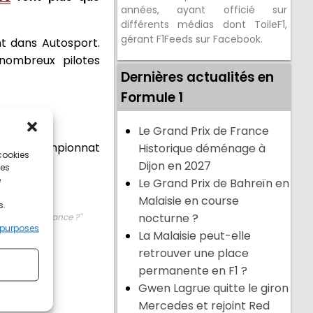
années, ayant officié sur
différents médias dont ToileF1,
gérant F1Feeds sur Facebook.
t dans Autosport.
 nombreux pilotes
Dernières actualités en
Formule 1
Le Grand Prix de France
ernier championnat
Historique déménage à
 cookies
Dijon en 2027
ces
e
Le Grand Prix de Bahreïn en
Malaisie en course
s.
nocturne ?
onner une chance ?''
 purposes
La Malaisie peut-elle
.
retrouver une place
permanente en F1 ?
Gwen Lagrue quitte le giron
Mercedes et rejoint Red