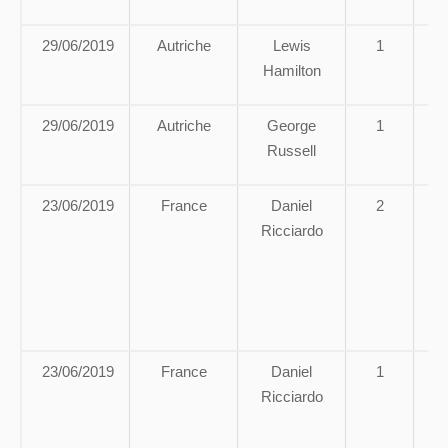
V
29/06/2019
Autriche
Lewis
1
A
Hamilton
R
29/06/2019
Autriche
George
1
A 
Russell
23/06/2019
France
Daniel
2
A 
Ricciardo
ci
re
ma
s
23/06/2019
France
Daniel
1
A
Ricciardo
g
av