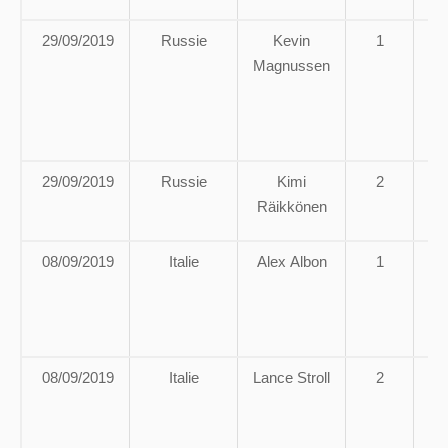
29/09/2019
Russie
Kevin
1
E
Magnussen
s
d
29/09/2019
Russie
Kimi
2
Räikkönen
08/09/2019
Italie
Alex Albon
1
A
g
08/09/2019
Italie
Lance Stroll
2
E
s