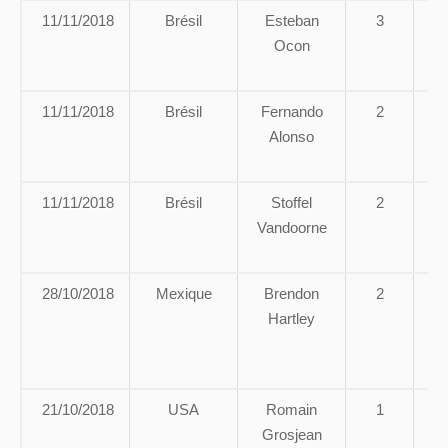
11/11/2018
Brésil
Esteban
3
Ocon
V
11/11/2018
Brésil
Fernando
2
No
Alonso
de
11/11/2018
Brésil
Stoffel
2
No
Vandoorne
de
28/10/2018
Mexique
Brendon
2
Hartley
21/10/2018
USA
Romain
1
Grosjean
av