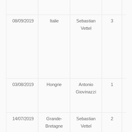
d
08/09/2019
Italie
Sebastian
3
E
Vettel
s
d
+
a
03/08/2019
Hongrie
Antonio
1
Giovinazzi
La
qu
14/07/2019
Grande-
Sebastian
2
Bretagne
Vettel