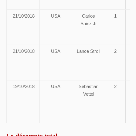
21/10/2018
USA
Carlos
1
A
Sainz Jr
g
21/10/2018
USA
Lance Stroll
2
19/10/2018
USA
Sebastian
2
Vettel
su
r
Le décompte total