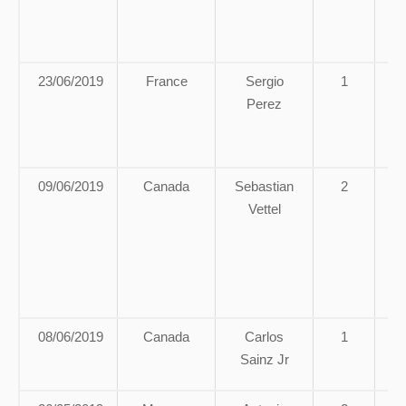
c
23/06/2019
France
Sergio
1
A
Perez
c
g
09/06/2019
Canada
Sebastian
2
A
Vettel
c
e
ma
s
08/06/2019
Canada
Carlos
1
A
Sainz Jr