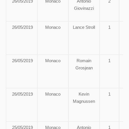
26/05/2019
Monaco
Antonio
2
Giovinazzi
a
26/05/2019
Monaco
Lance Stroll
1
A
g
26/05/2019
Monaco
Romain
1
A
Grosjean
li
à
d
26/05/2019
Monaco
Kevin
1
A
Magnussen
g
25/05/2019
Monaco
Antonio
1
A