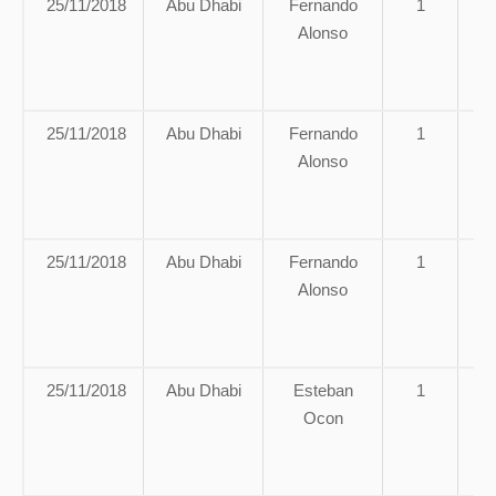
25/11/2018
Abu Dhabi
Fernando
1
A
Alonso
g
25/11/2018
Abu Dhabi
Fernando
1
A
Alonso
g
25/11/2018
Abu Dhabi
Fernando
1
A
Alonso
g
25/11/2018
Abu Dhabi
Esteban
1
A
Ocon
g