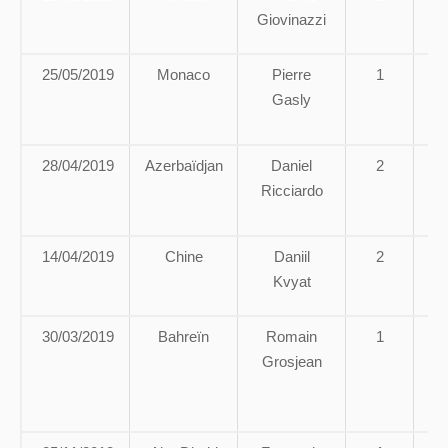
Giovinazzi
H
25/05/2019
Monaco
Pierre
1
Gasly
28/04/2019
Azerbaïdjan
Daniel
2
Ricciardo
a
14/04/2019
Chine
Daniil
2
Kvyat
30/03/2019
Bahreïn
Romain
1
Grosjean
La
qu