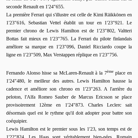
seconde Renault en 1'24"655.
La première Ferrari qui s'illustre est celle de Kimi Räikkönen en
1'23"616, Sebastian Vettel établit un tour en 1'23"921. Le
premier chrono de Lewis Hamilton est de 1'23"802, Valtteri
Bottas fait mieux en 1'23"765. La Ferrari du pilote finlandais
améliore sa marque en 1'23"096, Daniel Ricciardo coupe la
ligne en 1'23"509, Max Verstappen réplique en 1'23"756.
ème
Fernando Alonso hisse sa McLaren-Renault à la 7
place en
1'24"480, le meilleur des autres. Lewis Hamilton hausse la
cadence et améliore son chrono en 1'23"263. A l'arrière du
peloton, l'Alfa Romeo Sauber de Marcus Ericsson se place
provisoirement 12ème en 1'24"873. Charles Leclerc sait
désormais quel est le rythme qu'il doit adopter pour battre son
coéquipier.
Lewis Hamilton est le premier sous les 1'23, son temps est de
1'22"824. Les Haas sont véritablement bien-nées, Romain