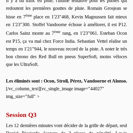
Il y a du trafic en piste, l'ultime tentative pour les pilotes qui
redoutent les premières gouttes de pluie. Romain Grosjean se
ème
hisse en 7
place en 1'23"468, Kevin Magnussen fait mieux
en 1'23"300. Stoffel Vandoorne échoue à améliorer, il est P12.
ème
Carlos Sainz monte au 7
rang, en 1'23"061. Esteban Ocon
est P15, ça va mal chez Force India. Sebastian Vettel réalise un
temps en 1'21"944, le nouveau record de la piste. A noter le très
bon chrono des Red Bull en pneus SuperSoft, moins véloces
que les UltraSoft.
Les éliminés sont : Ocon, Stroll, Pérez, Vandoorne et Alonso.
[/vc_column_text][vc_single_image image="44027"
img_size="full" >
Session Q3
Les 12 dernières minutes vont décider de la grille de départ, seul