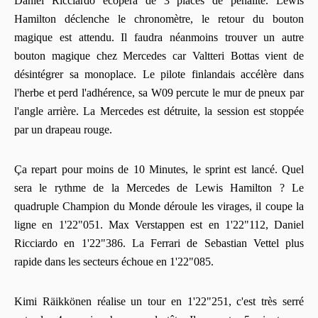
Daniel Ricciardo écopera de 3 places de pénalité. Lewis
Hamilton déclenche le chronomètre, le retour du bouton
magique est attendu. Il faudra néanmoins trouver un autre
bouton magique chez Mercedes car Valtteri Bottas vient de
désintégrer sa monoplace. Le pilote finlandais accélère dans
l'herbe et perd l'adhérence, sa W09 percute le mur de pneux par
l'angle arrière. La Mercedes est détruite, la session est stoppée
par un drapeau rouge.
Ça repart pour moins de 10 Minutes, le sprint est lancé. Quel
sera le rythme de la Mercedes de Lewis Hamilton ? Le
quadruple Champion du Monde déroule les virages, il coupe la
ligne en 1'22"051. Max Verstappen est en 1'22"112, Daniel
Ricciardo en 1'22"386. La Ferrari de Sebastian Vettel plus
rapide dans les secteurs échoue en 1'22"085.
Kimi Räikkönen réalise un tour en 1'22"251, c'est très serré