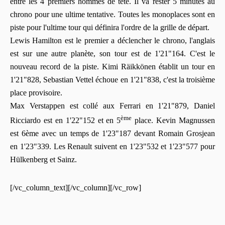
entre les 4 premiers hommes de tête. Il va rester 5 minutes au
chrono pour une ultime tentative. Toutes les monoplaces sont en
piste pour l'ultime tour qui définira l'ordre de la grille de départ.
Lewis Hamilton est le premier a déclencher le chrono, l'anglais
est sur une autre planète, son tour est de 1'21"164. C'est le
nouveau record de la piste. Kimi Räikkönen établit un tour en
1'21"828, Sebastian Vettel échoue en 1'21"838, c'est la troisième
place provisoire.
Max Verstappen est collé aux Ferrari en 1'21"879, Daniel
ème
Ricciardo est en 1'22"152 et en 5
place. Kevin Magnussen
est 6ème avec un temps de 1'23"187 devant Romain Grosjean
en 1'23"339. Les Renault suivent en 1'23"532 et 1'23"577 pour
Hülkenberg et Sainz.
[/vc_column_text][/vc_column][/vc_row]