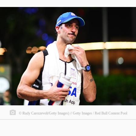
© Rudy Carezzevoli/Getty Images) // Getty Images / Red Bull Content Pool