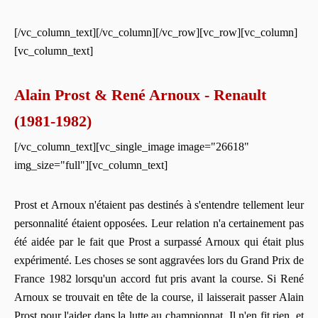
[/vc_column_text][/vc_column][/vc_row][vc_row][vc_column]
[vc_column_text]
Alain Prost & René Arnoux - Renault
(1981-1982)
[/vc_column_text][vc_single_image image="26618"
img_size="full"][vc_column_text]
Prost et Arnoux n'étaient pas destinés à s'entendre tellement leur
personnalité étaient opposées. Leur relation n'a certainement pas
été aidée par le fait que Prost a surpassé Arnoux qui était plus
expérimenté. Les choses se sont aggravées lors du Grand Prix de
France 1982 lorsqu'un accord fut pris avant la course. Si René
Arnoux se trouvait en tête de la course, il laisserait passer Alain
Prost pour l'aider dans la lutte au championnat. Il n'en fit rien, et