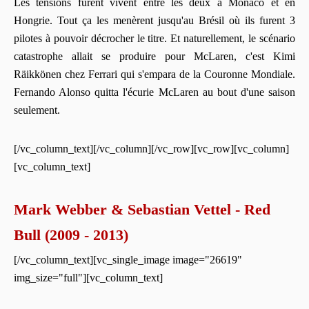
Les tensions furent vivent entre les deux à Monaco et en
Hongrie. Tout ça les menèrent jusqu'au Brésil où ils furent 3
pilotes à pouvoir décrocher le titre. Et naturellement, le scénario
catastrophe allait se produire pour McLaren, c'est Kimi
Räikkönen chez Ferrari qui s'empara de la Couronne Mondiale.
Fernando Alonso quitta l'écurie McLaren au bout d'une saison
seulement.
[/vc_column_text][/vc_column][/vc_row][vc_row][vc_column]
[vc_column_text]
Mark Webber & Sebastian Vettel - Red
Bull (2009 - 2013)
[/vc_column_text][vc_single_image image="26619"
img_size="full"][vc_column_text]