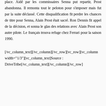
place. Aidé par les commissaires Senna put repartir, Prost
abandonna. Il remonta tout le peloton pour s'imposer mais fut
par la suite déclassé. Cette disqualification fit perdre les chances
de titre pour Senna, Alain Prost était sacré. Ron Dennis fit appel
de la décision, et sonna le glas des relations avec Alain Prost son
autre pilote. Le français trouva refuge chez Ferrari pour la saison
1990.
[/vc_column_text][/vc_column][/vc_row][vc_row][vc_column
width="1/3"][vc_column_text]Source :
DriveTribe[/vc_column_text][/vc_column][/vc_row]