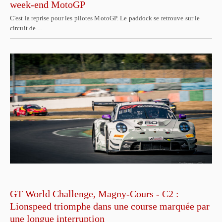
week-end MotoGP
C'est la reprise pour les pilotes MotoGP. Le paddock se retrouve sur le
circuit de…
GT World Challenge, Magny-Cours - C2 :
Lionspeed triomphe dans une course marquée par
une longue interruption