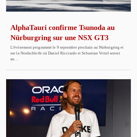
AlphaTauri confirme Tsunoda au
Nürburgring sur une NSX GT3
L'événement programmé le 9 septembre prochain au Nürburgring et
sur la Nordschleife où Daniel Ricciardo et Sebastian Vettel seront
au…