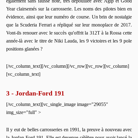
également sans fausse note, très dépouillée avec Agip et Good
Year clairsemés sur la carrosserie. Les noms des pilotes bien en
évidence, ainsi que leur numéro de course. Un brin de nostalgie
que la Scuderia Ferrari a répliqué sur leur monoplace de 2017.
Vont-ils renouer avec le succès qu'offrit la 312T à la Rossa cette
année-là avec le titre de Niki Lauda, les 9 victoires et les 9 pole
positions glanées ?
[/vc_column_text][/vc_column][/vc_row][vc_row][vc_column]
[vc_column_text]
3 - Jordan-Ford 191
[/vc_column_text][vc_single_image image="29055"
img_size="full" >
Il y eut de belles carrosseries en 1991, la preuve à nouveau avec
la Jordan-Ford 191. Elle est devenue célèbre pour avoir lancé la