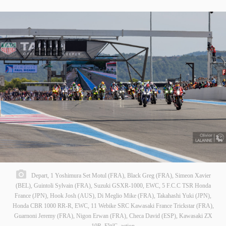
Depart, 1 Yoshimura Set Motul (FRA), Black Greg (FRA), Simeon Xavier
(BEL), Guintoli Sylvain (FRA), Suzuki GSXR-1000, EWC, 5 F.C.C TSR Honda
France (JPN), Hook Josh (AUS), Di Meglio Mike (FRA), Takahashi Yuki (JPN),
Honda CBR 1000 RR-R, EWC, 11 Webike SRC Kawasaki France Trickstar (FRA),
Guarnoni Jeremy (FRA), Nigon Erwan (FRA), Checa David (ESP), Kawasaki ZX
10R, EWC, action