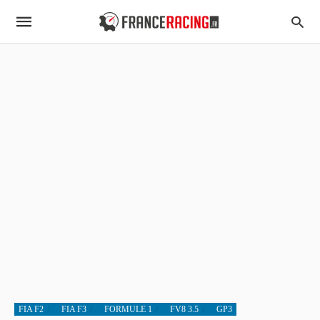
FIA F2
FIA F3
FORMULE 1
FV8 3.5
GP3