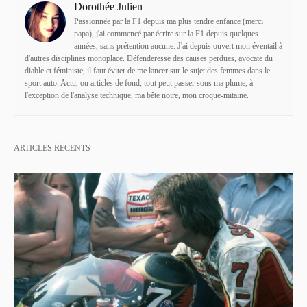
Dorothée Julien
Passionnée par la F1 depuis ma plus tendre enfance (merci
papa), j'ai commencé par écrire sur la F1 depuis quelques
années, sans prétention aucune. J'ai depuis ouvert mon éventail à
d'autres disciplines monoplace. Défenderesse des causes perdues, avocate du
diable et féministe, il faut éviter de me lancer sur le sujet des femmes dans le
sport auto. Actu, ou articles de fond, tout peut passer sous ma plume, à
l'exception de l'analyse technique, ma bête noire, mon croque-mitaine.
ARTICLES RÉCENTS