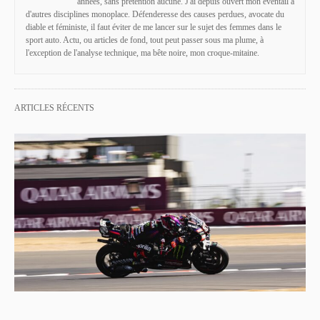
années, sans prétention aucune. J'ai depuis ouvert mon éventail à
d'autres disciplines monoplace. Défenderesse des causes perdues, avocate du
diable et féministe, il faut éviter de me lancer sur le sujet des femmes dans le
sport auto. Actu, ou articles de fond, tout peut passer sous ma plume, à
l'exception de l'analyse technique, ma bête noire, mon croque-mitaine.
ARTICLES RÉCENTS