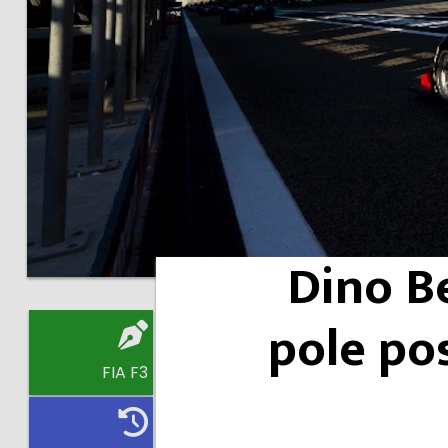
Dino Be
pole po
FIA F3