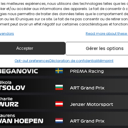
ir les meilleures expériences, nous utilisons des technologies telles que les
ker et/ou accéder aux informations des appareils. Le fait de consentir à 
gies nous permettra de traiter des données telles que le comportement d
n ou les ID uniques sur ce site. Le fait de ne pas consentir ou de retirer son
ent peut avoir un effet négatif sur certaines caractéristiques et fonction
vendors
Read more about these
Gérer les options
Accepter
Opt-out preferences
Déclaration de confidentialité
Imprint