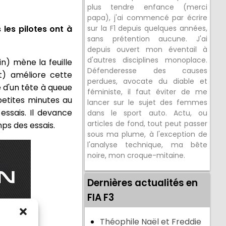
plus tendre enfance (merci
papa), j'ai commencé par écrire
 les pilotes ont à
sur la F1 depuis quelques années,
sans prétention aucune. J'ai
depuis ouvert mon éventail à
d'autres disciplines monoplace.
in) mène la feuille
Défenderesse des causes
t) améliore cette
perdues, avocate du diable et
e d'un tête à queue
féministe, il faut éviter de me
petites minutes au
lancer sur le sujet des femmes
essais. Il devance
dans le sport auto. Actu, ou
articles de fond, tout peut passer
ps des essais.
sous ma plume, à l'exception de
l'analyse technique, ma bête
noire, mon croque-mitaine.
Dernières actualités en
FIA F3
Théophile Naël et Freddie