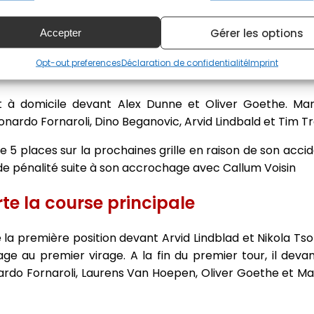
.
Gérer les options
Accepter
lotes, dont Alex Dunne, sont sous investigation pour avoir 
ccroche avec Sebastian Montoya, ce qui provoque la sorti
Opt-out preferences
Déclaration de confidentialité
Imprint
la course.
à domicile devant Alex Dunne et Oliver Goethe. Mart
nardo Fornaroli, Dino Beganovic, Arvid Lindbald et Tim Tr
 5 places sur la prochaines grille en raison de son acci
s de pénalité suite à son accrochage avec Callum Voisin
te la course principale
 la première position devant Arvid Lindblad et Nikola Ts
 au premier virage. A la fin du premier tour, il devan
nardo Fornaroli, Laurens Van Hoepen, Oliver Goethe et Ma