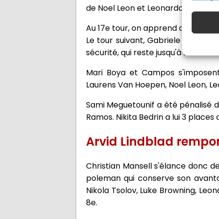
de Noel Leon et Leonardo Fornaroli
Au 17e tour, on apprend que huit pi
Le tour suivant, Gabriele Mini s'a
sécurité, qui reste jusqu'à la fin de 
Mari Boya et Campos s'imposent 
Laurens Van Hoepen, Noel Leon, Leo
Sami Meguetounif a été pénalisé de
Ramos. Nikita Bedrin a lui 3 place
Arvid Lindblad rempor
Christian Mansell s'élance donc de
poleman qui conserve son avantage
Nikola Tsolov, Luke Browning, Leo
8e.