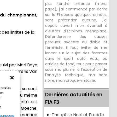
plus tendre enfance (merci
papa), j'ai commencé par écrire
er du championnat,
sur la F1 depuis quelques années,
sans prétention aucune. J'ai
depuis ouvert mon éventail à
d'autres disciplines monoplace.
des limites de la
Défenderesse des causes
perdues, avocate du diable et
féministe, il faut éviter de me
lancer sur le sujet des femmes
dans le sport auto. Actu, ou
articles de fond, tout peut passer
suivi par Mari Boya
sous ma plume, à l'exception de
 devant Laurens Van
l'analyse technique, ma bête
noire, mon croque-mitaine.
ux pilotes se sont
 cookies
ces
Dernières actualités en
crevaison. Au même
e
e de sécurité est
FIA F3
s.
e et Oliver Goethe.
uve sous la menace
Théophile Naël et Freddie
 purposes