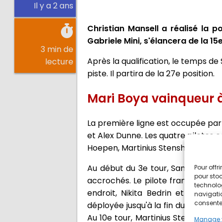
Il y a 2 ans
Christian Mansell a réalisé la p
Gabriele Mini, s'élancera de la 15e
3 min de
Après la qualification, le temps d
lecture
piste. Il partira de la 27e position.
Mari Boya vainqueur 
La première ligne est occupée par 
et Alex Dunne. Les quatre pilotes 
Hoepen, Martinius Stenshorne et Ar
Au début du 3e tour, Sami Megueto
Pour offr
pour stoc
accrochés. Le pilote français ab
technolo
endroit, Nikita Bedrin et Callum
navigatio
consentem
déployée jusqu'à la fin du 7e tour
Au 10e tour, Martinius Stenshorne
Manage 