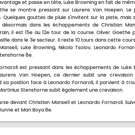
l'avantage et passe en tête, Luke Browning en fait de mêm
oethe se montre pressant sur Laurens Van Hoepen. Le
. Quelques gouttes de pluie s'invitent sur la piste, mai
st désormais dans les échappements de Christian Mans
in, il est 15e au 12e tour de la course. Oliver Goethe
sifie dans le 3e secteur. Il reste 10 tours dans cette cour
ansell, Luke Browning, Nikola Tsolov, Leonardo Fornaro
Stenshorne 8e.
o Fornaroli est pressant dans les échappements de Luke
Laurens Van Hoepen, ce dernier subit une crevaison
a position face à Leonardo Fornaroli, il parvient à trou
Martinius Stenshorne subit également une crevaison.
rse devant Christian Mansell et Leonardo Fornaroli. Suiv
 Dunne et Mari Boya 8e.