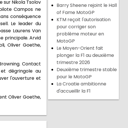
e sur Nikola Tsolov
Barry Sheene rejoint le Hall
 pilote Campos ne
of Fame MotoGP
s sans conséquence
KTM reçoit l'autorisation
ell. Le leader du
pour corriger son
 passe Laurens Van
problème moteur en
se principale. Arvid
MotoGP
li, Oliver Goethe,
Le Moyen-Orient fait
plonger la F1 au deuxième
trimestre 2026
 Browning. Contact
Deuxième trimestre stable
 et dégringole au
pour le MotoGP
ver l'ouverture et
La Croatie ambitionne
d'accueillir la F1
ent Oliver Goethe,