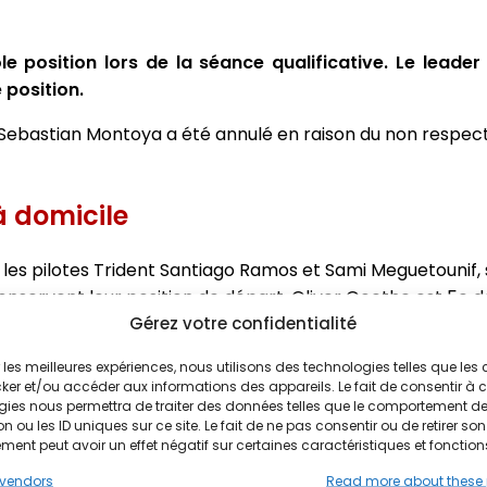
ole position lors de la séance qualificative. Le lead
 position.
e Sebastian Montoya a été annulé en raison du non respect 
à domicile
les pilotes Trident Santiago Ramos et Sami Meguetounif, 
conservent leur position de départ. Oliver Goethe est 5e
Gérez votre confidentialité
vid Lindbald.
unif a tenté une attaque sur le Santiago Ramos. Les de
ir les meilleures expériences, nous utilisons des technologies telles que les
ker et/ou accéder aux informations des appareils. Le fait de consentir à 
andonne alors que son coéquipier a poursuivi avec une 
gies nous permettra de traiter des données telles que le comportement d
 Voisin se sont accrochés et ont abandonné. La voitur
n ou les ID uniques sur ce site. Le fait de ne pas consentir ou de retirer son
ent peut avoir un effet négatif sur certaines caractéristiques et fonction
. Mari Boya occupe la tête de la course devant Alex Dunn
 prend le meilleur sur Laurens Van Hoepen, qui se retro
vendors
Read more about these