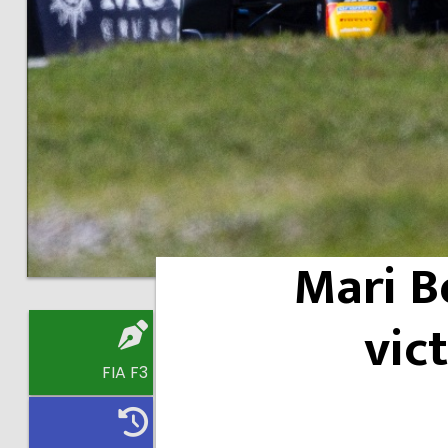
Mari B
vic
FIA F3