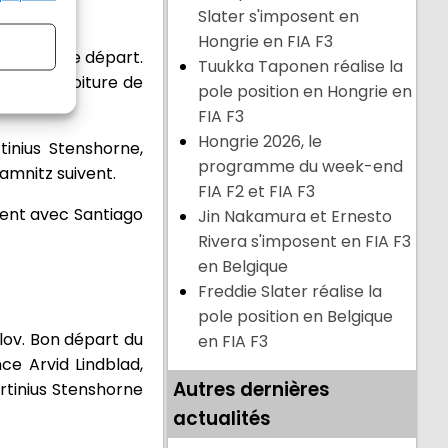
Slater s'imposent en
Hongrie en FIA F3
anticipé le départ.
Tuukka Taponen réalise la
e de la voiture de
pole position en Hongrie en
FIA F3
Hongrie 2026, le
inius Stenshorne,
programme du week-end
amnitz suivent.
FIA F2 et FIA F3
dent avec Santiago
Jin Nakamura et Ernesto
Rivera s'imposent en FIA F3
en Belgique
Freddie Slater réalise la
pole position en Belgique
olov. Bon départ du
en FIA F3
ce Arvid Lindblad,
Autres dernières
rtinius Stenshorne
actualités