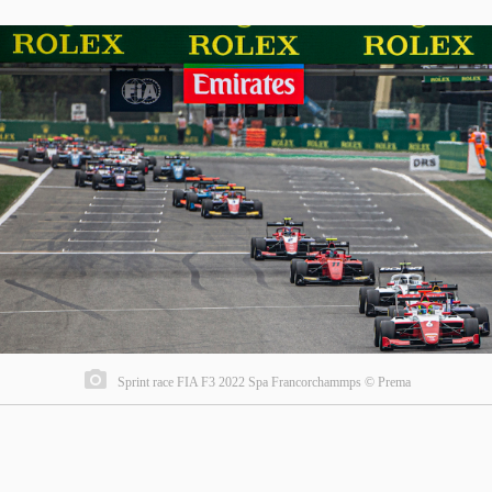
Sprint race FIA F3 2022 Spa Francorchammps © Prema