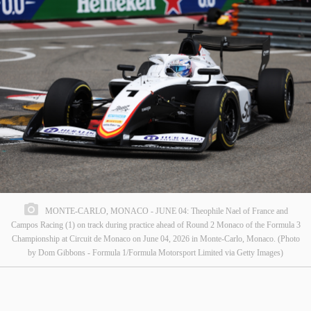
MONTE-CARLO, MONACO - JUNE 04: Theophile Nael of France and
Campos Racing (1) on track during practice ahead of Round 2 Monaco of the Formula 3
Championship at Circuit de Monaco on June 04, 2026 in Monte-Carlo, Monaco. (Photo
by Dom Gibbons - Formula 1/Formula Motorsport Limited via Getty Images)