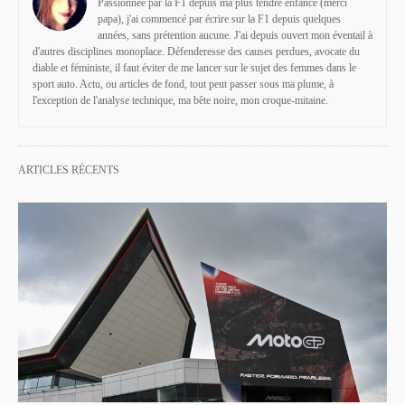
Passionnée par la F1 depuis ma plus tendre enfance (merci
papa), j'ai commencé par écrire sur la F1 depuis quelques
années, sans prétention aucune. J'ai depuis ouvert mon éventail à
d'autres disciplines monoplace. Défenderesse des causes perdues, avocate du
diable et féministe, il faut éviter de me lancer sur le sujet des femmes dans le
sport auto. Actu, ou articles de fond, tout peut passer sous ma plume, à
l'exception de l'analyse technique, ma bête noire, mon croque-mitaine.
ARTICLES RÉCENTS