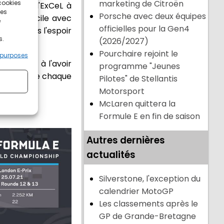
 cookies
marketing de Citroën
grille de l'ExCeL à
ces
Porsche avec deux équipes
nt à domicile avec
e
officielles pour la Gen4
wland dans l'espoir
s.
(2026/2027)
Pourchaire rejoint le
 purposes
s pilotes à l'avoir
programme "Jeunes
oire lors de chaque
Pilotes" de Stellantis
Motorsport
McLaren quittera la
Formule E en fin de saison
Autres dernières
actualités
Silverstone, l'exception du
calendrier MotoGP
Les classements après le
GP de Grande-Bretagne