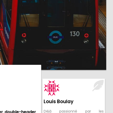
Louis Boulay
Déjà passionné par les
er double-header