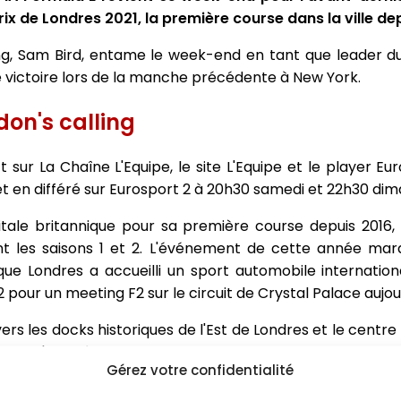
rix de Londres 2021, la première course dans la ville de
ing, Sam Bird, entame le week-end en tant que leader 
victoire lors de la manche précédente à New York.
don's calling
t sur La Chaîne L'Equipe, le site L'Equipe et le player Eu
t en différé sur Eurosport 2 à 20h30 samedi et 22h30 di
itale britannique pour sa première course depuis 2016,
t les saisons 1 et 2. L'événement de cette année mar
 que Londres a accueilli un sport automobile internation
2 pour un meeting F2 sur le circuit de Crystal Palace aujou
vers les docks historiques de l'Est de Londres et le centre
er d'une série de courses internationales sur un circuit 
Gérez votre confidentialité
ue Simon Gibbons à collaboration avec la FIA et Motorspo