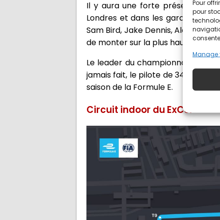
Pour offr
Il y aura une forte présence brita
pour stoc
Londres et dans les garages qui le
technolo
Sam Bird, Jake Dennis, Alex Lynn, 
navigatio
consentem
de monter sur la plus haute marc
Manage 
Le leader du championnat, Bird, a 
jamais fait, le pilote de 34 ans ét
saison de la Formule E.
Circuit indoor du ExCel