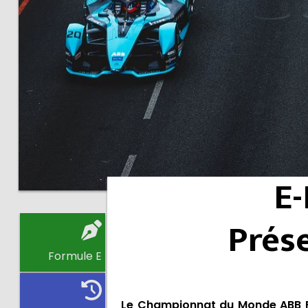
E-
Prése
Formule E
Le Championnat du Monde ABB FI