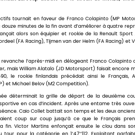
ctifs tournait en faveur de Franco Colapinto (MP Motor
douze minutes de la fin avant d’améliorer à quatre repri
evançait alors son équipier et rookie de la Renault Spo
deel (FA Racing), Tijmen van der Helm (FA Racing) et V
sa revanche l’après-midi en délogeant Franco Colapint
, mais William Alatalo (JD Motorsport) faisait encore mi
490, le rookie finlandais précédait ainsi le Français,
P) et Michael Belov (M2 Competition).
année déterminait la grille de départ de la deuxième 
 sportive en cas d’incident. Après une entame très ouver
nce. Caio Collet battait son temps et les deux anciens
ient coup sur coup jusqu’à ce que le Français pren
 fin. Victor Martins enfonçait ensuite le clou dans so
tour pour la catégorie en 1’47’’112. Exploitant parfai