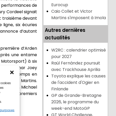
Eurocup
es performances de
Caio Collet et Victor
ury Cordeel signait
Martins s'imposent à Imola
nt troisième devant
ligne, six écuries
Autres dernières
s’annonce d’autant
actualités
a première d’Arden
W2RC : calendrier optimisé
 Après une entame
pour 2027
 Motorsport) à six
Raúl Fernández poursuit
t délogé par Joey
avec Trackhouse Aprilia
 meilleur temps en
Toyota explique les causes
 et Victor Martins.
de l'accident d'Ogier en
 cookies
aio Collet, Michael
ces
Finlande
e
es huit premiers
GP de Grande-Bretagne
2026, le programme du
s.
week-end MotoGP
 purposes
GT World Challenge,