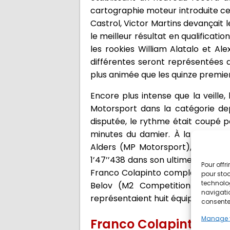
cartographie moteur introduite ce
Castrol, Victor Martins devançait 
le meilleur résultat en qualificat
les rookies William Alatalo et Al
différentes seront représentées a
plus animée que les quinze premi
Encore plus intense que la veille
Motorsport dans la catégorie de
disputée, le rythme était coupé 
minutes du damier. À la reprise
Alders (MP Motorsport), Alex Qui
1’47’’438 dans son ultime effort. 
Pour offr
Franco Colapinto complétait la deu
pour stoc
technolo
Belov (M2 Competition) et Lor
navigatio
représentaient huit équipes différ
consentem
Manage 
Franco Colapinto ouvr