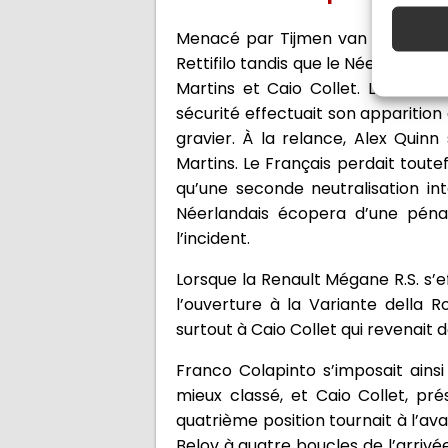
Menacé par Tijmen van der Helm à 
Rettifilo tandis que le Néerlandais
Martins et Caio Collet. L’écart e
sécurité effectuait son apparitio
gravier. À la relance, Alex Quin
Martins. Le Français perdait tout
qu’une seconde neutralisation in
Néerlandais écopera d’une pénal
l’incident.
Lorsque la Renault Mégane R.S. s’e
l’ouverture à la Variante della Ro
surtout à Caio Collet qui revenait 
Franco Colapinto s’imposait ains
mieux classé, et Caio Collet, pré
quatrième position tournait à l’av
Belov à quatre boucles de l’arriv