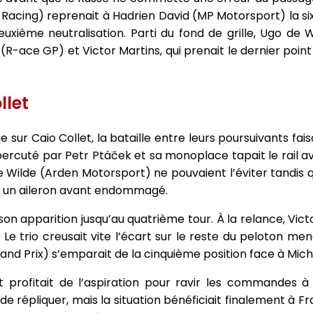
 Racing) reprenait à Hadrien David (MP Motorsport) la si
deuxième neutralisation. Parti du fond de grille, Ugo de
R-ace GP) et Victor Martins, qui prenait le dernier poin
llet
 sur Caio Collet, la bataille entre leurs poursuivants fais
percuté par Petr Ptáček et sa monoplace tapait le rail a
e Wilde (Arden Motorsport) ne pouvaient l’éviter tandis 
ec un aileron avant endommagé.
 son apparition jusqu’au quatrième tour. À la relance, Vict
 Le trio creusait vite l’écart sur le reste du peloton m
nd Prix) s’emparait de la cinquième position face à Mich
 profitait de l’aspiration pour ravir les commandes à
de répliquer, mais la situation bénéficiait finalement à F