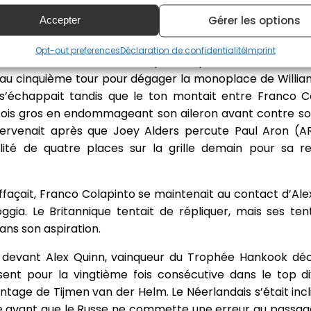
Gérer les options
Accepter
l’extinction des feux, Alex Quinn conservait l’avantage
 était débordé par Franco Colapinto à l’entrée de la chica
Opt-out preferences
Déclaration de confidentialité
Imprint
ntre les trois leaders ne dépassait pas la seconde lor
n au cinquième tour pour dégager la monoplace de Willia
n s’échappait tandis que le ton montait entre Franco C
efois gros en endommageant son aileron avant contre so
tervenait après que Joey Alders percute Paul Aron (AR
ité de quatre places sur la grille demain pour sa re
ffaçait, Franco Colapinto se maintenait au contact d’Ale
ggia. Le Britannique tentait de répliquer, mais ses tent
dans son aspiration.
i devant Alex Quinn, vainqueur du Trophée Hankook déc
sent pour la vingtième fois consécutive dans le top di
antage de Tijmen van der Helm. Le Néerlandais s’était inc
ée avant que le Russe ne commette une erreur au passage