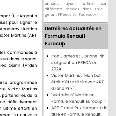
années, ayant officié sur
différents médias dont ToileF1,
gérant F1Feeds sur Facebook.
sport). L’Argentin
ses pour signer le
Dernières actualités en
rt Academy Hadrien
ictor Martins (ART
Formula Renault
Eurocup
o des commandes à
Iron Dames et Doriane Pin
eux dans le sprint
s'alignent en FRECA en
 Alex Quinn (Arden
2024
Victor Martins : "Mon but
était d'être titré avec ART
course programmée
Grand Prix"
te, Victor Martins
"Victorious" Martin en
 partenaires de la
Formule Renault Eurocup !
ne définitivement
ART Grand Prix remporte le
n ultime effort en
titre en Formule Renault
tement la nouvelle