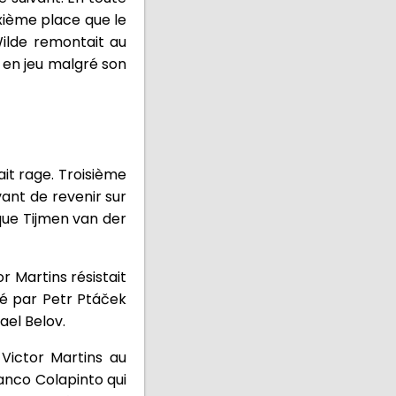
xième place que le
 Wilde remontait au
t en jeu malgré son
ait rage. Troisième
vant de revenir sur
que Tijmen van der
or Martins résistait
ené par Petr Ptáček
ael Belov.
 Victor Martins au
ranco Colapinto qui