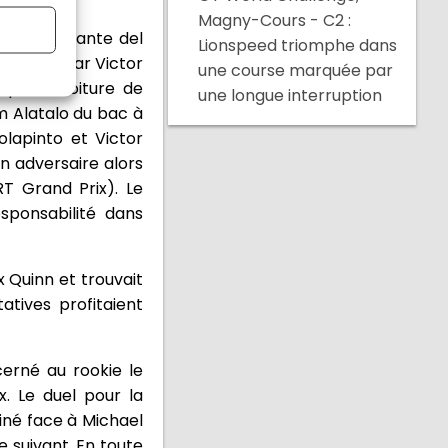
Magny-Cours - C2 :
 à la Variante del
Lionspeed triomphe dans
ne, puis par Victor
une course marquée par
sque la voiture de
une longue interruption
m Alatalo du bac à
olapinto et Victor
n adversaire alors
T Grand Prix). Le
sponsabilité dans
x Quinn et trouvait
atives profitaient
erné au rookie le
x. Le duel pour la
liné face à Michael
 suivant. En toute