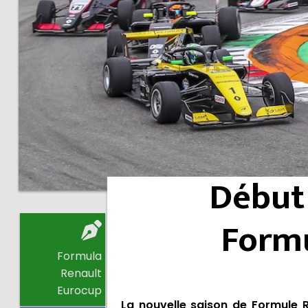
Début 
Formu
Formula
Renault
Eurocup
La nouvelle saison de Formule R