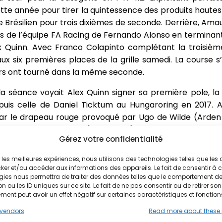
tte année pour tirer la quintessence des produits haut
le Brésilien pour trois dixièmes de seconde. Derrière, Ama
ions de l’équipe FA Racing de Fernando Alonso en termina
ex Quinn. Avec Franco Colapinto complétant la troisième 
ux six premières places de la grille samedi. La course 
ers ont tourné dans la même seconde.
, la séance voyait Alex Quinn signer sa première pole, l
puis celle de Daniel Ticktum au Hungaroring en 2017.
par le drapeau rouge provoqué par Ugo de Wilde (Arden
, Tijmen van der Helm (FA Racing) était successivemen
Gérez votre confidentialité
nn et Victor Martins avant qu’Alex Quinn ne s’offre le
Le Britannique s’élançait donc devant Tijmen van der Helm
ir les meilleures expériences, nous utilisons des technologies telles que les
xième ligne, suivi de William Alatalo (JD Motorsport), C
ker et/ou accéder aux informations des appareils. Le fait de consentir à 
gies nous permettra de traiter des données telles que le comportement d
enzo Colombo (Bhaitech Racing) sur une grille où l
n ou les ID uniques sur ce site. Le fait de ne pas consentir ou de retirer son
entes.
ent peut avoir un effet négatif sur certaines caractéristiques et fonction
vendors
Read more about these
e le bal à Monza