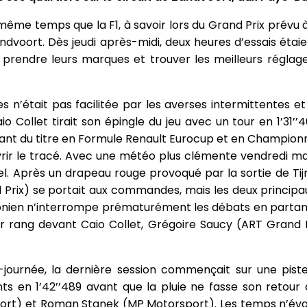
ême temps que la F1, à savoir lors du Grand Prix prévu à
Zandvoort. Dès jeudi après-midi, deux heures d’essais ét
 prendre leurs marques et trouver les meilleurs réglages
s n’était pas facilitée par les averses intermittentes et 
o Collet tirait son épingle du jeu avec un tour en 1’31’
enant du titre en Formule Renault Eurocup et en Champion
ir le tracé. Avec une météo plus clémente vendredi mat
uel. Après un drapeau rouge provoqué par la sortie de T
 Prix) se portait aux commandes, mais les deux princip
tonien n’interrompe prématurément les débats en partant 
r rang devant Caio Collet, Grégoire Saucy (ART Grand P
journée, la dernière session commençait sur une piste
nts en 1’42’’489 avant que la pluie ne fasse son retou
ort) et Roman Stanek (MP Motorsport). Les temps n’évol