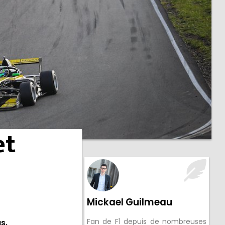
et
Mickael Guilmeau
Fan de F1 depuis de nombreuses
as.