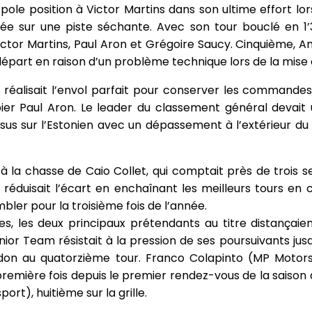
 pole position à Victor Martins dans son ultime effort l
ée sur une piste séchante. Avec son tour bouclé en 1’33’
ictor Martins, Paul Aron et Grégoire Saucy. Cinquième, 
épart en raison d’un problème technique lors de la mise e
et réalisait l’envol parfait pour conserver les commande
ipier Paul Aron. Le leader du classement général devait
us sur l’Estonien avec un dépassement à l’extérieur du
t à la chasse de Caio Collet, qui comptait près de trois
i réduisait l’écart en enchaînant les meilleurs tours en 
bler pour la troisième fois de l’année.
es, les deux principaux prétendants au titre distançai
r Team résistait à la pression de ses poursuivants jusq
don au quatorzième tour. Franco Colapinto (MP Motorsp
première fois depuis le premier rendez-vous de la saison
rt), huitième sur la grille.