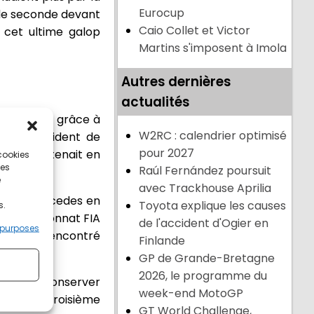
Eurocup
s de seconde devant
Caio Collet et Victor
 cet ultime galop
Martins s'imposent à Imola
Autres dernières
actualités
e la saison grâce à
W2RC : calendrier optimisé
par l’accident de
pour 2027
op dix se tenait en
 cookies
ces
Raúl Fernández poursuit
e
avec Trackhouse Aprilia
pilote Mercedes en
Toyota explique les causes
s.
en Championnat FIA
de l'accident d'Ogier en
 purposes
mbrayage rencontré
Finlande
GP de Grande-Bretagne
2026, le programme du
llet pour conserver
week-end MotoGP
ravir la troisième
GT World Challenge,