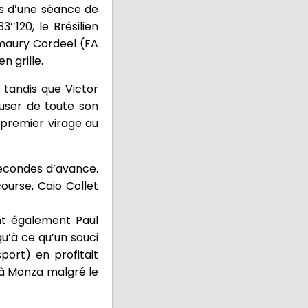
ors d’une séance de
’120, le Brésilien
Amaury Cordeel (FA
n grille.
s tandis que Victor
 user de toute son
 premier virage au
 secondes d’avance.
course, Caio Collet
ent également Paul
u’à ce qu’un souci
ort) en profitait
 à Monza malgré le