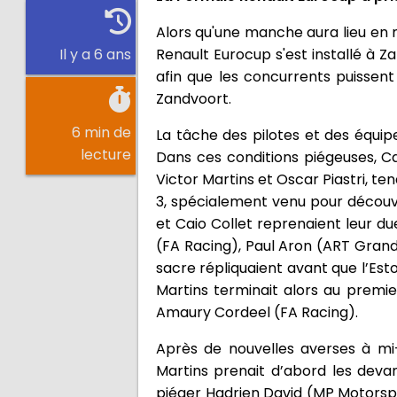
Alors qu'une manche aura lieu en m
Renault Eurocup s'est installé à 
Il y a 6 ans
afin que les concurrents puissent
Zandvoort.
6 min de
La tâche des pilotes et des équipe
lecture
Dans ces conditions piégeuses, Cai
Victor Martins et Oscar Piastri, t
3, spécialement venu pour découvr
et Caio Collet reprenaient leur d
(FA Racing), Paul Aron (ART Grand
sacre répliquaient avant que l’Es
Martins terminait alors au premie
Amaury Cordeel (FA Racing).
Après de nouvelles averses à mi-
Martins prenait d’abord les deva
piéger Hadrien David (MP Motorsp