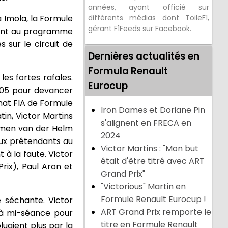
années, ayant officié sur
 Imola, la Formule
différents médias dont ToileF1,
gérant F1Feeds sur Facebook.
aient au programme
 sur le circuit de
Dernières actualités en
Formula Renault
les fortes rafales.
Eurocup
’405 pour devancer
nat FIA de Formule
Iron Dames et Doriane Pin
in, Victor Martins
s'alignent en FRECA en
ijmen van der Helm
2024
aux prétendants au
Victor Martins : "Mon but
à la faute. Victor
était d'être titré avec ART
rix), Paul Aron et
Grand Prix"
"Victorious" Martin en
Formule Renault Eurocup !
 séchante. Victor
ART Grand Prix remporte le
r à mi-séance pour
titre en Formule Renault
uaient plus par la