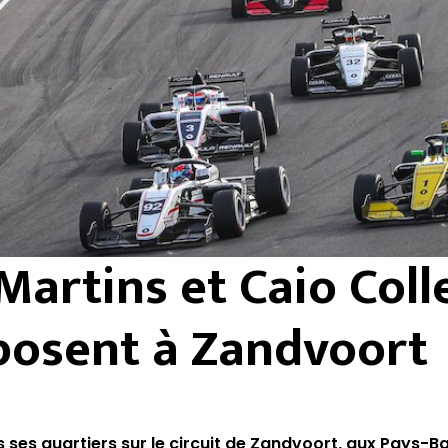
Martins et Caio Coll
posent à Zandvoort
 ses quartiers sur le circuit de Zandvoort, aux Pays-B