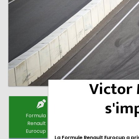
Victor 
s'im
Formula
Renault
Eurocup
La Formule Renault Eurocup a pris