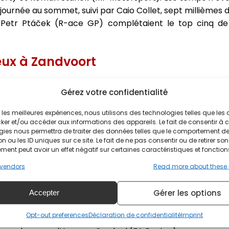
la journée au sommet, suivi par Caio Collet, sept millième
t Petr Ptáček (R-ace GP) complétaient le top cinq de
ieux à Zandvoort
es qualifications en signant sa cinquième pole position d
Gérez votre confidentialité
1’’215. Au terme d’une séance longuement interrompue 
aio Collet se classait deuxième tandis que le reste du t
ir les meilleures expériences, nous utilisons des technologies telles que les
ker et/ou accéder aux informations des appareils. Le fait de consentir à 
lement.
gies nous permettra de traiter des données telles que le comportement d
n ou les ID uniques sur ce site. Le fait de ne pas consentir ou de retirer son
sacré en Formule Renault Eurocup en 2014 et désormais 
ent peut avoir un effet négatif sur certaines caractéristiques et fonction
Oscar Piastri, tenant du titre et fraîchement couronné 
vendors
Read more about these
ure de départ était avortée en raison du problème d’e
cinquième sur la grille.
Gérer les options
Accepter
 l’extinction des feux, Victor Martins résistait à Caio Co
Opt-out preferences
Déclaration de confidentialité
Imprint
idales exploitait le banking du troisième virage pour 