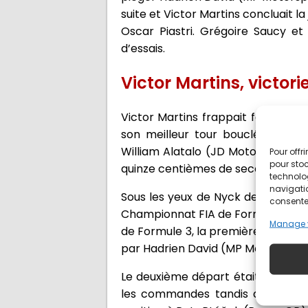
suite et Victor Martins concluait 
Oscar Piastri. Grégoire Saucy e
d’essais.
Victor Martins, victor
Victor Martins frappait fort dès l
son meilleur tour bouclé en 1’3
William Alatalo (JD Motorsport), C
Pour offr
pour stoc
quinze centièmes de seconde seu
technolo
navigatio
Sous les yeux de Nyck de Vries, 
consentem
Championnat FIA de Formule E, et 
Manage 
de Formule 3, la première procéd
par Hadrien David (MP Motorsport), 
Le deuxième départ était le bon. À
les commandes tandis que David V