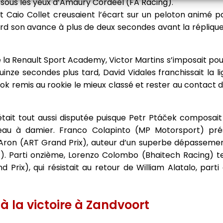
 sous les yeux d’Amaury Cordeel (FA Racing).
et Caio Collet creusaient l’écart sur un peloton animé
bord son avance à plus de deux secondes avant la réplique
de la Renault Sport Academy, Victor Martins s’imposait pou
uinze secondes plus tard, David Vidales franchissait la l
ok remis au rookie le mieux classé et rester au contact 
était tout aussi disputée puisque Petr Ptáček composait
eau à damier. Franco Colapinto (MP Motorsport) prés
l Aron (ART Grand Prix), auteur d’un superbe dépasseme
). Parti onzième, Lorenzo Colombo (Bhaitech Racing) t
Prix), qui résistait au retour de William Alatalo, parti
 à la victoire à Zandvoort