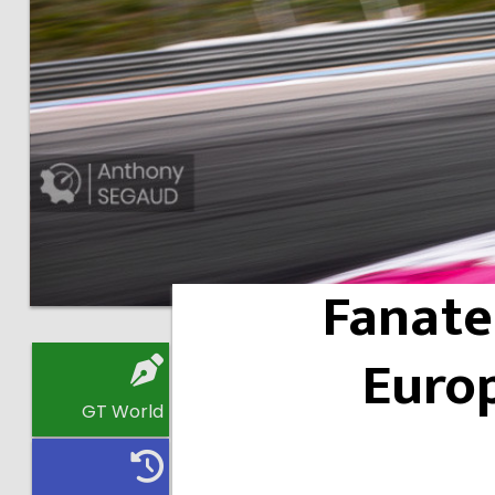
Fanate
Europ
GT World