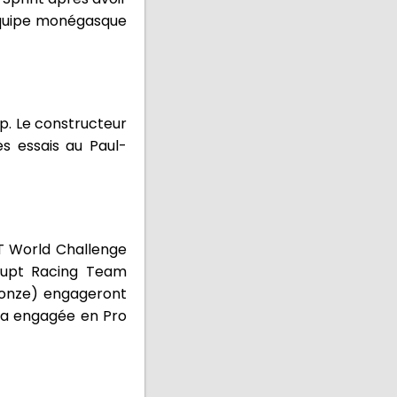
'équipe monégasque
up. Le constructeur
es essais au Paul-
GT World Challenge
aupt Racing Team
ronze) engageront
sera engagée en Pro