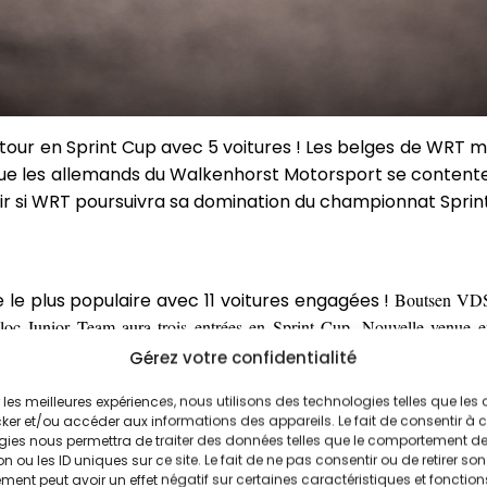
etour en Sprint Cup avec 5 voitures ! Les belges de WRT 
que les allemands du Walkenhorst Motorsport se contente
ir si WRT poursuivra sa domination du championnat Sprint
 le plus populaire avec 11 voitures engagées !
Boutsen VDS 
ntéloc Junior Team aura trois entrées en Sprint Cup. Nouvelle venue 
Pro et 1 en Silver). Tresor Attempto Racing alignera 2 voitures (1 en
Gérez votre confidentialité
une voiture en catégorie Pro.
ir les meilleures expériences, nous utilisons des technologies telles que les
ker et/ou accéder aux informations des appareils. Le fait de consentir à 
gies nous permettra de traiter des données telles que le comportement d
n ou les ID uniques sur ce site. Le fait de ne pas consentir ou de retirer son
ent peut avoir un effet négatif sur certaines caractéristiques et fonction