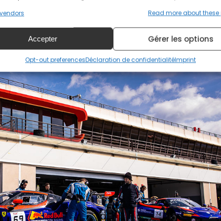
vendors
Read more about these
Gérer les options
Accepter
Opt-out preferences
Déclaration de confidentialité
Imprint