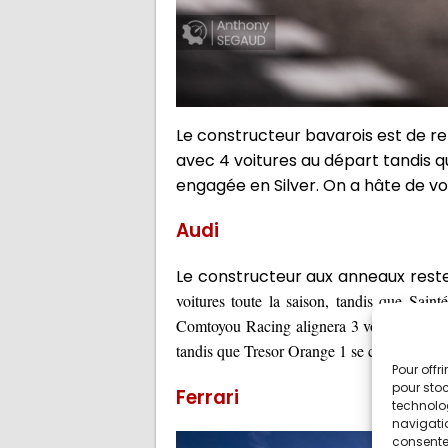
Le constructeur bavarois est de r
avec 4 voitures au départ tandis 
engagée en Silver. On a hâte de vo
Audi
Le constructeur aux anneaux reste
voitures toute la saison, tandis que Sai
Comtoyou Racing alignera 3 voitures (2 en 
tandis que Tresor Orange 1 se contentera d'
Pour offr
pour stoc
Ferrari
technolo
navigatio
consentem