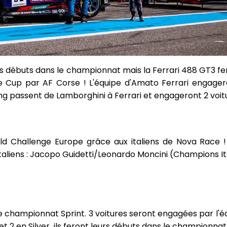
es débuts dans le championnat mais la Ferrari 488 GT3 fe
 Cup par AF Corse ! L'équipe d'Amato Ferrari engage
cing passent de Lamborghini à Ferrari et engageront 2 voit
d Challenge Europe grâce aux italiens de Nova Race ! 
italiens : Jacopo Guidetti/Leonardo Moncini (Champions It
 championnat Sprint. 3 voitures seront engagées par l'éq
 et 2 en Silver, ils feront leurs débuts dans le championnat