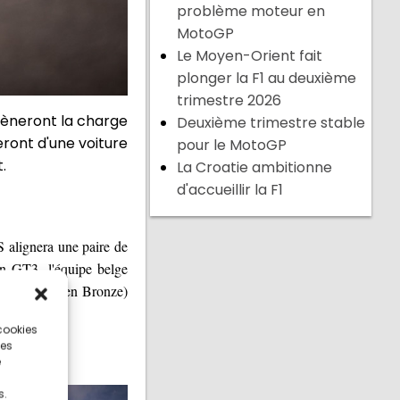
problème moteur en
MotoGP
Le Moyen-Orient fait
plonger la F1 au deuxième
trimestre 2026
mèneront la charge
Deuxième trimestre stable
ront d'une voiture
pour le MotoGP
.
La Croatie ambitionne
d'accueillir la F1
alignera une paire de
en GT3, l'équipe belge
 Silver et 1 en Bronze)
 cookies
ces
e
s.