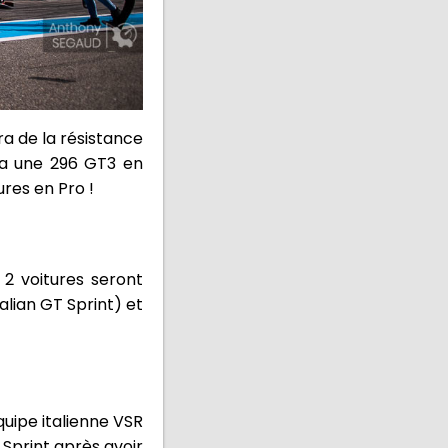
ra de la résistance
ra une 296 GT3 en
ures en Pro !
2 voitures seront
alian GT Sprint) et
uipe italienne VSR
 Sprint après avoir