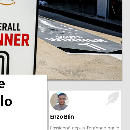
e
llo
Enzo Blin
Passionné depuis l'enfance par le