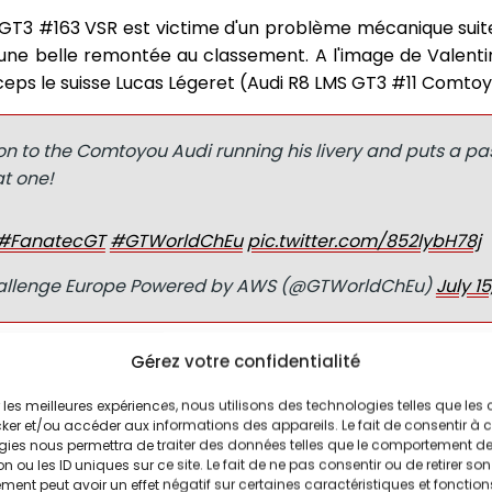
GT3 #163 VSR est victime d'un problème mécanique suite
e belle remontée au classement. A l'image de Valent
ps le suisse Lucas Légeret (Audi R8 LMS GT3 #11 Comtoy
on to the Comtoyou Audi running his livery and puts a pa
at one!
#FanatecGT
#GTWorldChEu
pic.twitter.com/852lybH78j
allenge Europe Powered by AWS (@GTWorldChEu)
July 15
Patrese (Audi R8 LMS GT3 #99 Tresor Attempto Racing
Gérez votre confidentialité
être des changements de pilote est ouverte et WRT réa
ir les meilleures expériences, nous utilisons des technologies telles que les
olant de la #32 et signe directement le meilleur tour en
ker et/ou accéder aux informations des appareils. Le fait de consentir à 
ans le top 10 au volant de la #46. A 20 minutes de l'
gies nous permettra de traiter des données telles que le comportement d
assant l'italien Alberto di Folco (Audi R8 LMS GT3 #9
n ou les ID uniques sur ce site. Le fait de ne pas consentir ou de retirer son
ent peut avoir un effet négatif sur certaines caractéristiques et fonction
oguslavskiy contrôle la course.