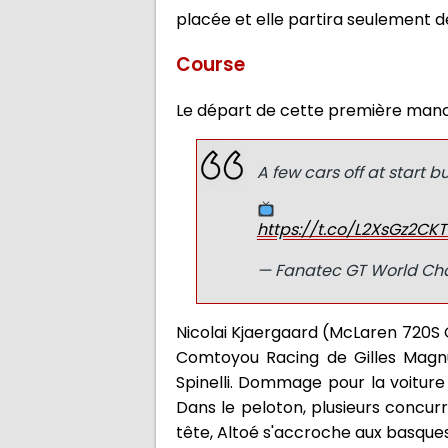
placée et elle partira seulement de
Course
Le départ de cette première manch
A few cars off at start b
https://t.co/L2XsGz2CKT
— Fanatec GT World Ch
Nicolai Kjaergaard (McLaren 720S G
Comtoyou Racing de Gilles Magnu
Spinelli. Dommage pour la voiture 
Dans le peloton, plusieurs concur
tête, Altoé s'accroche aux basques