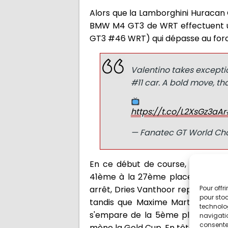
Alors que la Lamborghini Huracan 
BMW M4 GT3 de WRT effectuent un
GT3 #46 WRT) qui dépasse au force
Valentino takes excepti
#11 car. A bold move, th
https://t.co/L2XsGz3aAr
— Fanatec GT World Ch
En ce début de course, Lorenzo 
41ème à la 27ème place ! La fen
Pour offr
arrêt, Dries Vanthoor reprend le v
pour stoc
tandis que Maxime Martin entre d
technolo
s'empare de la 5ème place en dép
navigatio
consentem
mène la Gold Cup. En tête, Timur B