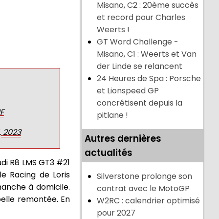
Misano, C2 : 20ème succès
et record pour Charles
Weerts !
GT Word Challenge -
Misano, C1 : Weerts et Van
der Linde se relancent
24 Heures de Spa : Porsche
et Lionspeed GP
concrétisent depuis la
F
pitlane !
, 2023
Autres dernières
actualités
udi R8 LMS GT3 #21
e Racing de Loris
Silverstone prolonge son
manche à domicile.
contrat avec le MotoGP
belle remontée. En
W2RC : calendrier optimisé
pour 2027