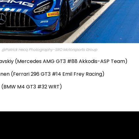
@Patrick Hecq Photography-SRO Motorsports Group
uslavskiy (Mercedes AMG GT3 #88 Akkodis-ASP Team)
en (Ferrari 296 GT3 #14 Emil Frey Racing)
or (BMW M4 GT3 #32 WRT)