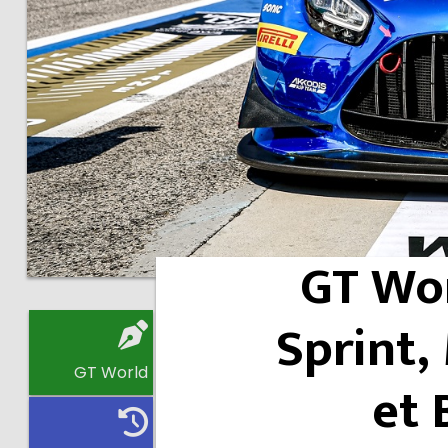
GT Wor
Sprint, 
GT World
et 