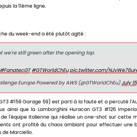
puis la 11ème ligne.
e du week-end a été plutôt agité :
ut we're still green after the opening lap.
#FanatecGT
#GTWorldChEu
pic.twitter.com/NJvWe76uH
allenge Europe Powered by AWS (@GTWorldChEu)
July 15
T3 #159 Garage 59) est parti à la faute et a percuté l'A
s ainsi que la Lamborghini Huracan GT3 #126 Imperial
de l'équipe italienne qui réalise un one-shot sur cette 
rents ont profité du chaos ambiant pour effectuer une 
 de Marciello.