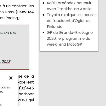
Raúl Fernández poursuit
 à un contact, les
avec Trackhouse Aprilia
ino Rossi (BMW M4
Toyota explique les causes
ou Racing) :
de l'accident d'Ogier en
Finlande
ss on the
GP de Grande-Bretagne
2026, le programme du
week-end MotoGP
, 2023
) est passé de la
lise un excellent
 cookies
 course en 1'32"445
ces
arrivée, Vanthoor
e
 Boutsen VDS) qui
s.