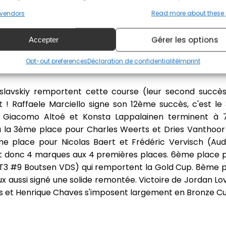
vendors
Read more about these
me Martin attaque Jordan Pepper (Lamborghini Huracan
épasser à son tour par Christopher Haase (Audi R8 LMS
Gérer les options
Accepter
rend l'avantage mais on a assisté à une superbe bagar
es minutes de course, Vanthoor passe coup sur coup Th
Opt-out preferences
Déclaration de confidentialité
Imprint
uslavskiy remportent cette course (leur second succès
 ! Raffaele Marciello signe son 12ème succès, c'est l
Giacomo Altoé et Konsta Lappalainen terminent à 7"
la 3ème place pour Charles Weerts et Dries Vanthoor 
me place pour Nicolas Baert et Frédéric Vervisch (Au
it donc 4 marques aux 4 premières places. 6ème place p
 GT3 #9 Boutsen VDS) qui remportent la Gold Cup. 8ème
eux aussi signé une solide remontée. Victoire de Jordan Lo
os et Henrique Chaves s'imposent largement en Bronze Cu