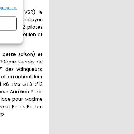
 purposes
 GT3 #60 VSR), le
 GT3 #11 Comtoyou
re entre 2 pilotes
ierry Vermeulen et
 cette saison) et
e 30ème succès de
 des vainqueurs.
et arrachent leur
di R8 LMS GT3 #12
our Aurélien Panis
 place pour Maxime
ve et Frank Bird en
p.