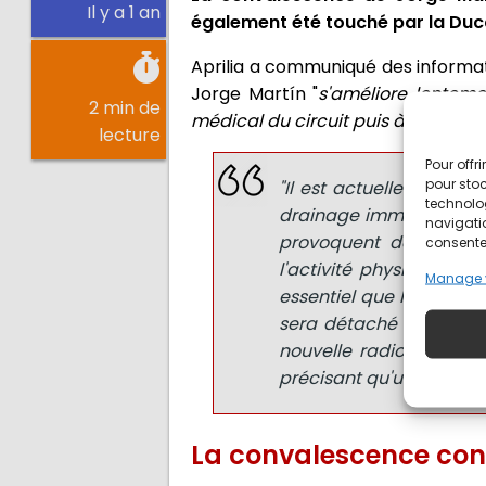
Il y a 1 an
également été touché par la Duca
Aprilia a communiqué des informat
Jorge Martín "
s'améliore lentem
2 min de
médical du circuit puis à l'hôpit
lecture
Pour offr
pour stoc
"Il est actuellement e
technolo
drainage immédiat pour
navigatio
provoquent des douleu
consentem
l'activité physique de 
Manage 
essentiel que le poumon
sera détaché de l'aspi
nouvelle radiographie, 
précisant qu'un retour e
La convalescence con