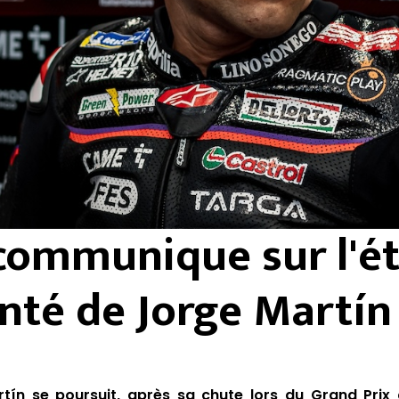
 communique sur l'é
nté de Jorge Martín
tín se poursuit, après
sa chute
lors du
Grand Prix