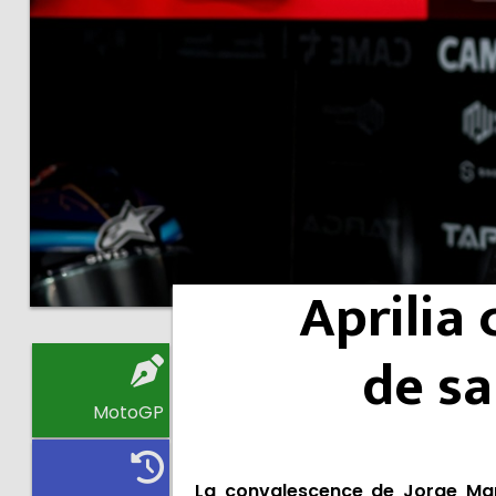
Aprilia
de sa
MotoGP
La convalescence de Jorge Mar