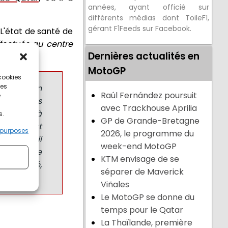
années, ayant officié sur
différents médias dont ToileF1,
gérant F1Feeds sur Facebook.
L'état de santé de
fectués au centre
Dernières actualités en
MotoGP
 cookies
ces
cessité un
Raúl Fernández poursuit
e
 aux côtes
avec Trackhouse Aprilia
mentaire à
s.
GP de Grande-Bretagne
ape. Il est
 purposes
2026, le programme du
ition qu'il
week-end MotoGP
 Après une
KTM envisage de se
communiqué,
séparer de Maverick
Viñales
Le MotoGP se donne du
temps pour le Qatar
La Thaïlande, première