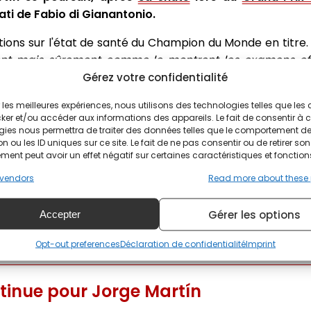
ti de Fabio di Gianantonio.
ions sur l'état de santé du Champion du Monde en titre. 
ent mais sûrement comme le montrent les examens ef
al général de Hamad
".
Gérez votre confidentialité
ir les meilleures expériences, nous utilisons des technologies telles que les
ker et/ou accéder aux informations des appareils. Le fait de consentir à 
n observation car le traumatisme pleuropulmonaire a né
gies nous permettra de traiter des données telles que le comportement d
 permettre la réexpansion des poumons. Les fractures
n ou les ID uniques sur ce site. Le fait de ne pas consentir ou de retirer son
rs importantes et constituent une limitation supplé
ent peut avoir un effet négatif sur certaines caractéristiques et fonction
base. À ce jour, la situation est contrôlée à chaque ét
vendors
Read more about these
 se déploie de manière stable ; ce n'est qu'à cette cond
ration mécanique et que le drainage restera en place.
Gérer les options
Accepter
il sera possible de retirer le drainage", continue le 
n Europe ne sera possible d'après le retrait du drain.
Opt-out preferences
Déclaration de confidentialité
Imprint
tinue pour Jorge Martín