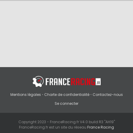
Mentions légales
•
Charte de confidentialité
•
Contactez-nous
Se connecter
Copyright 2023 - FranceRacing.fr V4.0 build R3 "AH19"
FranceRacing.fr est un site du réseau
France Racing