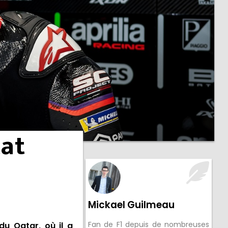
tat
Mickael Guilmeau
Fan de F1 depuis de nombreuses
 du Qatar
, où il a