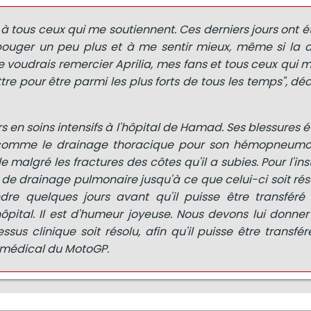
 tous ceux qui me soutiennent. Ces derniers jours ont été
uger un peu plus et à me sentir mieux, même si la d
 voudrais remercier Aprilia, mes fans et tous ceux qui m
re pour être parmi les plus forts de tous les temps", dé
rs en soins intensifs à l'hôpital de Hamad. Ses blessures 
 comme le drainage thoracique pour son hémopneumo
 malgré les fractures des côtes qu'il a subies. Pour l'insta
 de drainage pulmonaire jusqu'à ce que celui-ci soit rés
ndre quelques jours avant qu'il puisse être transféré
ôpital. Il est d'humeur joyeuse. Nous devons lui donne
sus clinique soit résolu, afin qu'il puisse être transfér
 médical du MotoGP.