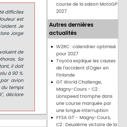
course de la saison MotoGP
2027
 difficiles
ouleur est
Autres dernières
'aident. Je
actualités
clare Jorge
W2RC : calendrier optimisé
évoluent de
pour 2027
thorax. Sa
Toyota explique les causes
nt, il doit
de l'accident d'Ogier en
olu à 90 %.
Finlande
 par avion
GT World Challenge,
r du temps
Magny-Cours - C2 :
é", déclare
Lionspeed triomphe dans
une course marquée par
une longue interruption
FFSA GT - Magny-Cours,
C2 : Deuxième victoire de la