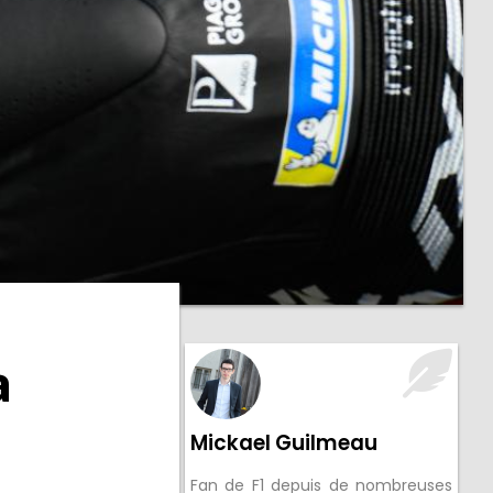
o
a
Mickael Guilmeau
Fan de F1 depuis de nombreuses