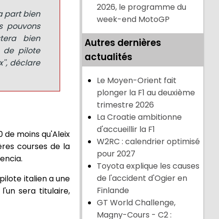
2026, le programme du
a part bien
week-end MotoGP
us pouvons
tera bien
Autres dernières
 de pilote
actualités
'', déclare
Le Moyen-Orient fait
plonger la F1 au deuxième
trimestre 2026
La Croatie ambitionne
d'accueillir la F1
0 de moins qu'Aleix
W2RC : calendrier optimisé
ères courses de la
pour 2027
lencia.
Toyota explique les causes
de l'accident d'Ogier en
ilote italien a une
Finlande
un sera titulaire,
GT World Challenge,
Magny-Cours - C2 :