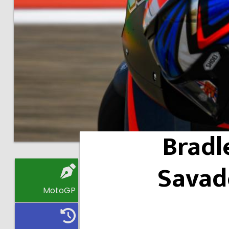
Bradl
Savado
MotoGP