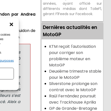
années, ayant officié sur
différents médias dont ToileF1,
bandon par Andrea
gérant F1Feeds sur Facebook.
Dernières actualités en
ilotes au guidon de
MotoGP
 cookies
dley Smith.
ces
e
KTM reçoit l'autorisation
s, car nous
pour corriger son
s.
pas prêts à
problème moteur en
 purposes
tte année –
MotoGP
Deuxième trimestre stable
 une autre
pour le MotoGP
convaincus.
Silverstone prolonge son
programmes
contrat avec le MotoGP
leurs s’est
Raúl Fernández poursuit
cé. Aleix a
avec Trackhouse Aprilia
GP de Grande-Bretagne