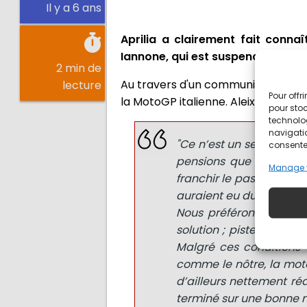
Il y a 6 ans
Aprilia a clairement fait conna
Iannone, qui est suspendu.
2 min de
Au travers d'un communiqué, Aprilia
lecture
Pour offr
la MotoGP italienne. Aleix Esparga
pour stoc
technolo
navigatio
"Ce n’est un secret pour
consentem
pensions que ce projet 
Manage 
franchir le pas et paral
auraient eu du mal à les
Nous préférons du coup
solution ; piste qui re
Malgré ces conditions 
comme le nôtre, la moto
d’ailleurs nettement réd
terminé sur une bonne n