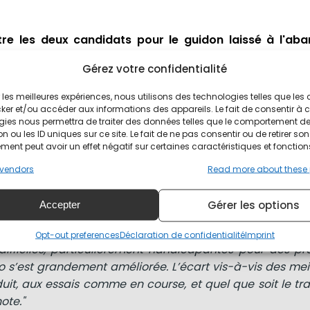
ître les deux candidats pour le guidon laissé à l'a
Gérez votre confidentialité
 a clairement fait savoir qu'il n'y aura pas de nouveaux p
ir les meilleures expériences, nous utilisons des technologies telles que les
ró sera soit accompagné de Lorenzo Savadori, soit de Bra
ker et/ou accéder aux informations des appareils. Le fait de consentir à 
gies nous permettra de traiter des données telles que le comportement d
n ou les ID uniques sur ce site. Le fait de ne pas consentir ou de retirer son
 personne. Nous avons fait une offre à trois jeunes pilote
ent peut avoir un effet négatif sur certaines caractéristiques et fonction
pouvait les intéresser. Toutefois, ils ne se sentaient 
vendors
Read more about these
lèlement, les teams - qu’ils les avaient engagés pour ce
 libérer. Nous respectons leur décision.
Gérer les options
Accepter
 continuer avec nos pilotes, plutôt que d’opter pour
stait possible, mais dont nous sommes pas entièrement 
Opt-out preferences
Déclaration de confidentialité
Imprint
difficiles, particulièrement handicapantes pour des 
 s’est grandement améliorée. L’écart vis-à-vis des meil
uit, aux essais comme en course, et quel que soit le tra
ote."