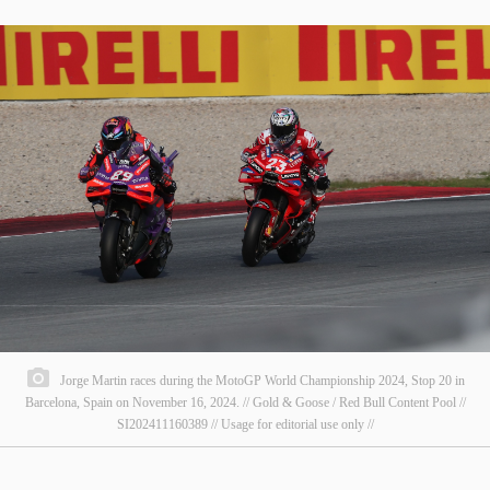
Jorge Martin races during the MotoGP World Championship 2024, Stop 20 in
Barcelona, Spain on November 16, 2024. // Gold & Goose / Red Bull Content Pool //
SI202411160389 // Usage for editorial use only //