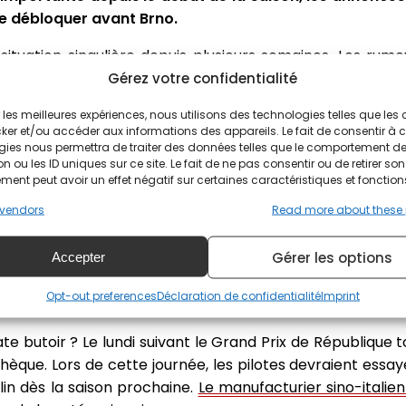
se débloquer avant Brno.
tuation singulière depuis plusieurs semaines. Les rum
 insistantes, plusieurs accords semblent quasiment final
Gérez votre confidentialité
e n'a fait d'annonce officielle. En cause, l'accord lian
ir les meilleures expériences, nous utilisons des technologies telles que les
pes n'est pas encore signé ce qui bloque toute annonc
ker et/ou accéder aux informations des appareils. Le fait de consentir à 
l a été ratifié ce lundi.
gies nous permettra de traiter des données telles que le comportement d
n ou les ID uniques sur ce site. Le fait de ne pas consentir ou de retirer son
ent peut avoir un effet négatif sur certaines caractéristiques et fonction
nnonces devraient être faites avant le week-end de Br
Liberty Media et les constructeurs n'est pas finalisé.
vendors
Read more about these
costa chez Ducati, Fabio Quartararo chez Honda, Franc
ez Yamaha avec Ai Ogura.
Gérer les options
Accepter
ne date importante pour 2027
Opt-out preferences
Déclaration de confidentialité
Imprint
te butoir ? Le lundi suivant le Grand Prix de République 
chèque. Lors de cette journée, les pilotes devraient essaye
in dès la saison prochaine.
Le manufacturier sino-italie