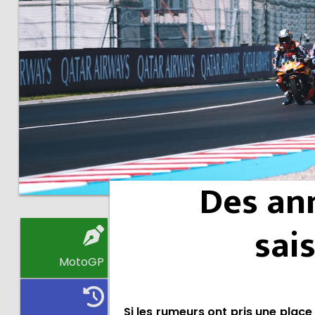
Des ann
sai
MotoGP
Si les rumeurs ont pris une place