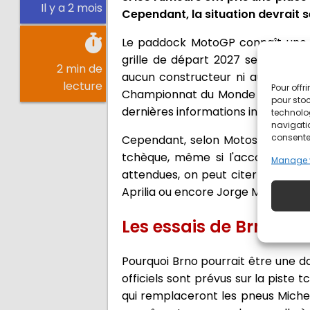
Il y a 2 mois
Cependant, la situation devrait 
Le paddock MotoGP connaît une si
grille de départ 2027 se font plus
2 min de
aucun constructeur ni aucune équip
lecture
Pour offr
Championnat du Monde et les équi
pour stoc
dernières informations indiquent qu'i
technolo
navigatio
consentem
Cependant, selon Motosan, des a
tchèque, même si l'accord entre 
Manage 
attendues, on peut citer Pedro A
Aprilia ou encore Jorge Martín ch
Les essais de Brno, u
Pourquoi Brno pourrait être une da
officiels sont prévus sur la piste t
qui remplaceront les pneus Michel