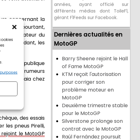
années, ayant officié sur
différents médias dont ToileF1,
gérant F1Feeds sur Facebook.
eurs concernant la
isés, et pourtant,
Dernières actualités en
t l'organisateur du
 cookies
e. Cependant, les
MotoGP
ces
e
Barry Sheene rejoint le Hall
s.
no, en République
of Fame MotoGP
 Parmi les rumeurs
 purposes
KTM reçoit l'autorisation
esco Bagnaia chez
pour corriger son
problème moteur en
MotoGP
Deuxième trimestre stable
pour le MotoGP
tchèque, des essais
Silverstone prolonge son
r les pneus Pirelli,
contrat avec le MotoGP
n rejoint le MotoGP
Raúl Fernández poursuit