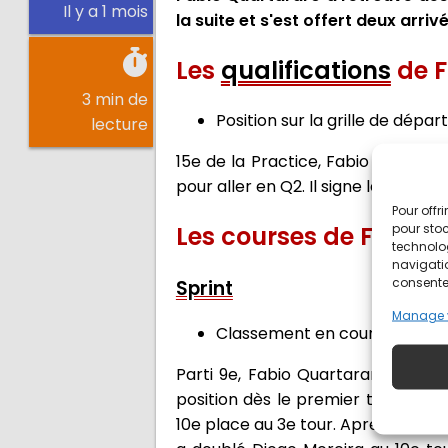
Il y a 1 mois
la suite et s'est offert deux arriv
Les
qualifications
de F
3 min de
Position sur la grille de départ
lecture
15e de la Practice, Fabio Quartarar
pour aller en Q2. Il signe le 9e te
Pour offr
pour stoc
Les courses de Fabio
technolo
navigatio
consentem
Sprint
Manage 
Classement en course : 10e
Parti 9e, Fabio Quartararo s'est 
position dès le premier tour. Cepe
10e place au 3e tour. Après avoir 