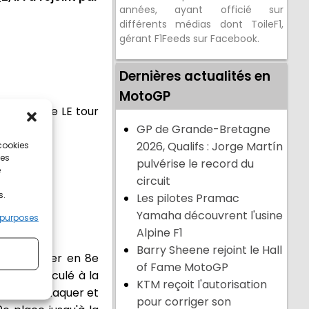
années, ayant officié sur
différents médias dont ToileF1,
gérant F1Feeds sur Facebook.
Dernières actualités en
MotoGP
ent à faire LE tour
GP de Grande-Bretagne
 cookies
2026, Qualifs : Jorge Martín
ces
pulvérise le record du
e
circuit
s.
Les pilotes Pramac
Yamaha découvrent l'usine
 purposes
Alpine F1
Barry Sheene rejoint le Hall
e stabiliser en 8e
of Fame MotoGP
e et a reculé à la
KTM reçoit l'autorisation
tinué à attaquer et
pour corriger son