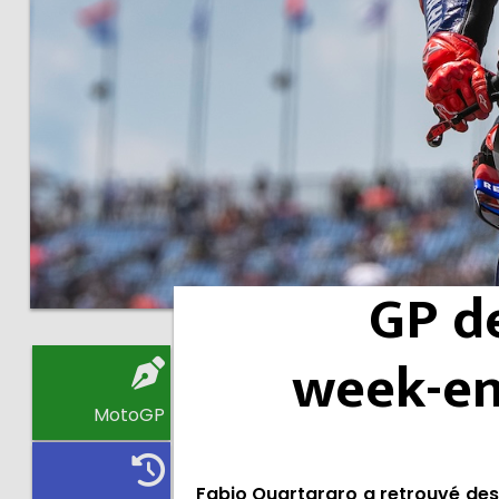
GP de
week-en
MotoGP
Fabio Quartararo a retrouvé des co