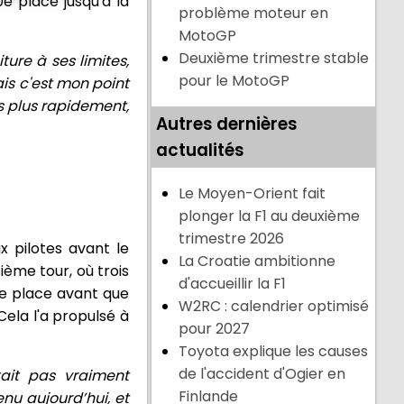
e place jusqu'à la
problème moteur en
MotoGP
Deuxième trimestre stable
ure à ses limites,
pour le MotoGP
ais c'est mon point
es plus rapidement,
Autres dernières
actualités
Le Moyen-Orient fait
plonger la F1 au deuxième
trimestre 2026
x pilotes avant le
La Croatie ambitionne
ième tour, où trois
d'accueillir la F1
me place avant que
W2RC : calendrier optimisé
ela l'a propulsé à
pour 2027
Toyota explique les causes
de l'accident d'Ogier en
ait pas vraiment
Finlande
nu aujourd’hui, et