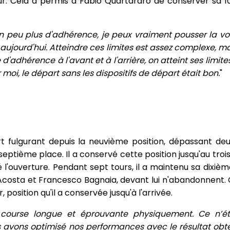
r. Cela a permis à Fabio Quartararo de conserver sa 10
 peu plus d'adhérence, je peux vraiment pousser la voit
aujourd'hui. Atteindre ces limites est assez complexe, m
d'adhérence à l'avant et à l'arrière, on atteint ses limit
moi, le départ sans les dispositifs de départ était bon.
"
t fulgurant depuis la neuvième position, dépassant deu
septième place. Il a conservé cette position jusqu'au trois
 l'ouverture. Pendant sept tours, il a maintenu sa dixiè
Acosta et Francesco Bagnaia, devant lui n'abandonnent. C
 position qu'il a conservée jusqu'à l'arrivée.
 course longue et éprouvante physiquement. Ce n’ét
 avons optimisé nos performances avec le résultat obte