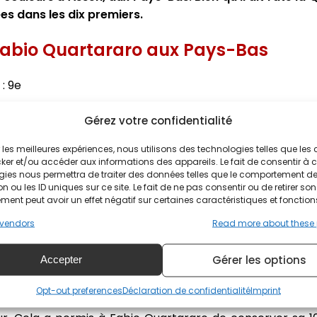
ées dans les dix premiers.
abio Quartararo aux Pays-Bas
 : 9e
o est obligé de passer par la Q1. Le pilote français parvi
Gérez votre confidentialité
mps de la seconde phase des qualifications.
ir les meilleures expériences, nous utilisons des technologies telles que les
ker et/ou accéder aux informations des appareils. Le fait de consentir à 
 Quartararo aux Pays-Bas
gies nous permettra de traiter des données telles que le comportement d
n ou les ID uniques sur ce site. Le fait de ne pas consentir ou de retirer son
ent peut avoir un effet négatif sur certaines caractéristiques et fonction
vendors
Read more about these
Gérer les options
Accepter
hissé à la 7e place dans les premiers virages avant de s
ndant, le pilote français n'a pas pu conserver son avanc
Opt-out preferences
Déclaration de confidentialité
Imprint
été dépassé par Pedro Acosta au 9e tour, "El Diablo" a con