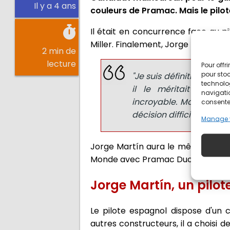
Il y a 4 ans
couleurs de Pramac. Mais le pilot
Il était en concurrence face au pi
Miller. Finalement, Jorge Martín a
2 min de
lecture
Pour offr
pour stoc
"Je suis définitivement 
technolo
il le méritait certai
navigatio
incroyable. Mais je pen
consentem
décision difficile", décla
Manage 
Jorge Martín aura le même matéri
Monde avec Pramac Ducati.
Jorge Martín, un pilot
Le pilote espagnol dispose d'un 
autres constructeurs, il a choisi 