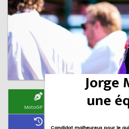
Jorge 
une éq
MotoGP
Candidat malheureux pour le guid