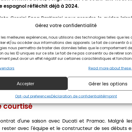
e espagnol réfléchit déjà à 2024.
lote Gresini Enea Bastianini pour prendre le guidon lais
 perdu et a rempilé pour une saison de plus chez Pramac.
Gérez votre confidentialité
ir les meilleures expériences, nous utilisons des technologies telles que les
ker et/ou accéder aux informations des appareils. Le fait de consentir à 
un peu déçu après la décision. Mais pas parce qu'Enea a 
gies nous permettra de traiter des données telles que le comportement d
nement. Parce qu'il a gagné trois courses, son ni
n ou les ID uniques sur ce site. Le fait de ne pas consentir ou de retirer son
se que nous le méritons tous les deux. C'était définit
ent peut avoir un effet négatif sur certaines caractéristiques et fonction
rait-il à Misano.
vendors
Read more about these
Gérer les options
el que l'équipe d'usine et espère pouvoir devenir le p
Accepter
Opt-out preferences
Déclaration de confidentialité
Imprint
e courtisé
contrat d'une saison avec Ducati et Pramac. Malgré le
de rester avec l'équipe et le constructeur de ses débuts