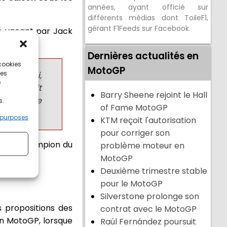
années, ayant officié sur
différents médias dont ToileF1,
gérant F1Feeds sur Facebook.
sé vacant par Jack
Dernières actualités en
 cookies
MotoGP
ces
été choisi,
e
veau était
Barry Sheene rejoint le Hall
ivement une
s.
of Fame MotoGP
 purposes
KTM reçoit l'autorisation
pour corriger son
remier Champion du
problème moteur en
MotoGP
Deuxième trimestre stable
pour le MotoGP
Silverstone prolonge son
s propositions des
contrat avec le MotoGP
 en MotoGP, lorsque
Raúl Fernández poursuit