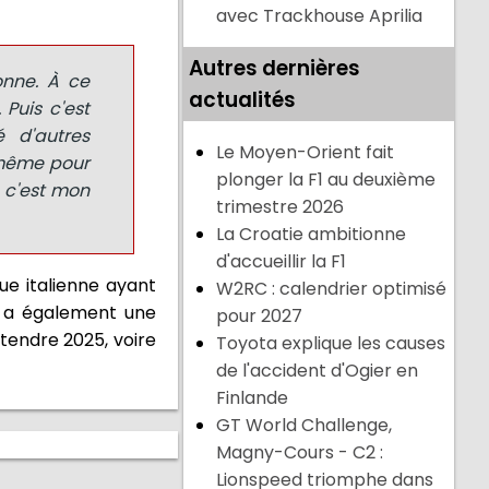
avec Trackhouse Aprilia
Autres dernières
sonne. À ce
actualités
 Puis c'est
 d'autres
Le Moyen-Orient fait
e même pour
plonger la F1 au deuxième
, c'est mon
trimestre 2026
La Croatie ambitionne
d'accueillir la F1
ue italienne ayant
W2RC : calendrier optimisé
i a également une
pour 2027
ttendre 2025, voire
Toyota explique les causes
de l'accident d'Ogier en
Finlande
GT World Challenge,
Magny-Cours - C2 :
Lionspeed triomphe dans