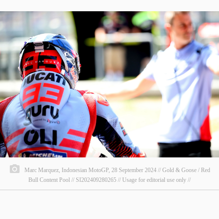
Marc Marquez, Indonesian MotoGP, 28 September 2024 // Gold & Goose / Red
Bull Content Pool // SI202409280265 // Usage for editorial use only //