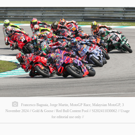
Francesco Bagnaia, Jorge Martin, MotoGP Race, Malaysian MotoGP, 3
November 2024 // Gold & Goose / Red Bull Content Pool // SI202411030062 // Usage
for editorial use only //