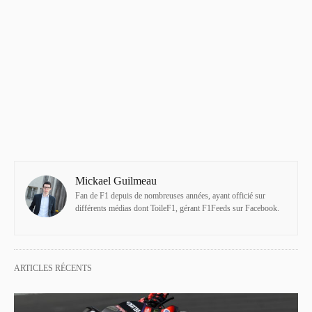
Mickael Guilmeau
Fan de F1 depuis de nombreuses années, ayant officié sur
différents médias dont ToileF1, gérant F1Feeds sur Facebook.
ARTICLES RÉCENTS