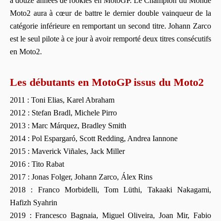
à douze années de rookies en MotoGP. Le Champion du Monde
Moto2 aura à cœur de battre le dernier double vainqueur de la
catégorie inférieure en remportant un second titre. Johann Zarco
est le seul pilote à ce jour à avoir remporté deux titres consécutifs
en Moto2.
Les débutants en MotoGP issus du Moto2
2011 : Toni Elias, Karel Abraham
2012 : Stefan Bradl, Michele Pirro
2013 : Marc Márquez, Bradley Smith
2014 : Pol Espargaró, Scott Redding, Andrea Iannone
2015 : Maverick Viñales, Jack Miller
2016 : Tito Rabat
2017 : Jonas Folger, Johann Zarco, Álex Rins
2018 : Franco Morbidelli, Tom Lüthi, Takaaki Nakagami,
Hafizh Syahrin
2019 : Francesco Bagnaia, Miguel Oliveira, Joan Mir, Fabio